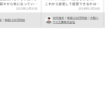
前々から気になっていた
これから安定して経営できるかはま
の物件をタイムリーに担
2022年12月31日
だわかりませんが上手く経営が続く
2024年11月26日
ご紹介頂き、条件も比較
ようであれば追加購入も検討してい
30代後半
/
年収1100万円台
/
大和ハ
ため、購入することを決
きたいと思いました。 アプリでの
半
/
年収1100万円台
ウス工業株式会社
申告をより簡便にするた
管理なので気軽に始められます。
開発