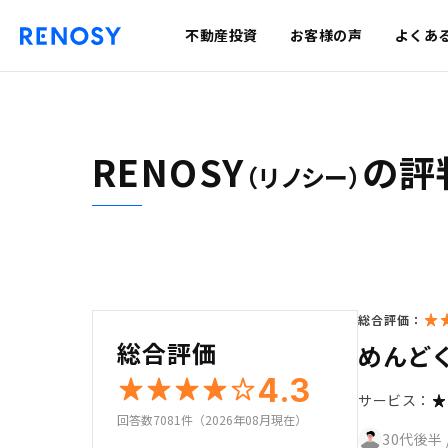
不動産投資
お客様の声
よくあ
RENOSY
の評
（リノシー）
総合評価：
総合評価
めんど
4.3
サービス：
回答数7081件（2026年08月現在）
30代後半