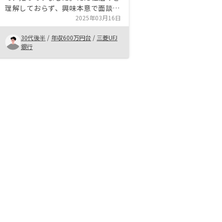
理解しておらず、興味本意で面談に
参加しました。面談では不動産投資
2025年03月16日
の仕組み、メリット・デメリットや
30代後半
/
年収600万円台
/
三菱UFJ
費用面の説明をしていただき、納得
銀行
して契約することができました。契
約までのやり取りが全てオンライン
で迅速に対応頂き、とても感謝して
います。