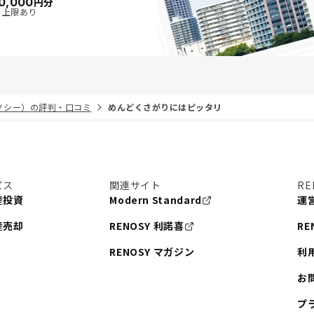
0,000
円分
・上限あり
リノシー）の評判・口コミ
めんどくさがりにはピッタリ
ビス
関連サイト
RE
産投資
Modern Standard
運
産売却
RENOSY 利諾喜
RE
RENOSY マガジン
利
お
プ