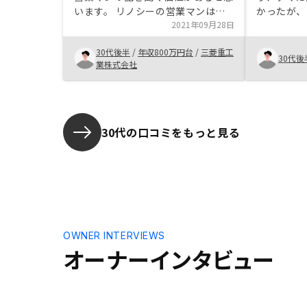
います。 リノシーの営業マンは親
かったが、
身に対応してくれますので、疑問が
2021年09月28日
福島エリア
解消されて購入検討しようという気
当の方から
30代後半
/
年収800万円台
/
三菱重工
になりました。銀行面談等はオンラ
的良かった
30代後
業株式会社
インと言えどもどこかに集合して打
めた。確定
ち合わせをしないといけないので、
めのアプリ
そのあたりも全てオンライン完結で
きるようになれば良いのかなと思い
ます。 制度上難しいのかも知れま
30代の口コミをもっと見る
せんが。
OWNER INTERVIEWS
オーナーインタビュー