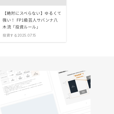
【絶対にスベらない】ゆるくて
強い！ FP1級芸人サバンナ八
木流「投資ルール」
投資する
2025.07.15