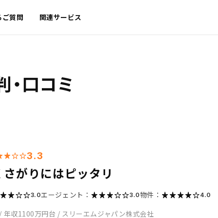
るご質問
関連サービス
判・口コミ
3.3
くさがりにはピッタリ
エージェント：
物件：
3.0
3.0
4.0
/
年収1100万円台
/
スリーエムジャパン株式会社