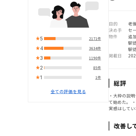
目的
老
決め手
セ
物件
追
5
2171件
駅徒
4
3634件
駅徒
掲載日
20
3
1190件
2
85件
1
1件
総評
全ての評価を見る
・大枠の説明
て始めた。 
実感はしてい
改善し