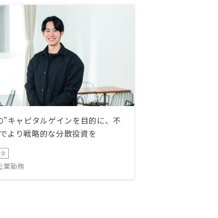
の”キャピタルゲインを目的に、不
でより戦略的な分散投資を
ータ
IT企業勤務