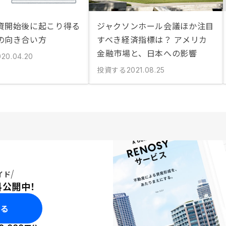
資開始後に起こり得る
ジャクソンホール会議ほか注目
の向き合い方
すべき経済指標は？ アメリカ
金融市場と、日本への影響
020.04.20
投資する
2021.08.25
イド
料公開中！
みる