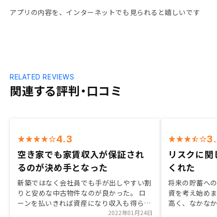
アプリの内容を、インターネットでも見られると嬉しいです
RELATED REVIEWS
関連する評判・口コミ
4.3
3
空き家でも家賃収入が保証され
リスクに関
るのが決め手となった
くれた
新築ではなく会社員でも手が出しやすい割
将来の貯蓄へ
りと安めな中古物件なのが良かった。 ロ
資を考え始め
ーンを払いきれば資産になり収入も得られ
高く、なかな
る点が良かった。 購入を決めてから翌日
2022年01月24日
ろ、不動産投