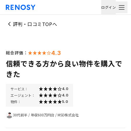
ログイン
評判・口コミTOPへ
4.3
総合評価：
信頼できる方から良い物件を購入で
きた
サービス：
4.0
エージェント：
4.0
物件：
5.0
30代前半
/
年収600万円台
/
MSD株式会社