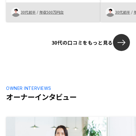
には面着での話し合い、資料が出来ていて
の、そのリス
スピード感には驚いた。 担当営業も明る
ださったので
30代前半
/
年収500万円台
30代前半
/
く丁寧に質問にも答えてくれてきもち良か
る上でリスク
った。 空き家になっても家賃保証がつい
で、満足する
ているのが安心ウェブでの面談、決めてか
す。流れを早
らのスピード感にはとても驚きました。
応がしやすか
30代の口コミをもっと見る
不動産投資は初めてなので他社との比較は
出来ませんが不満な点はありませんでし
た。
OWNER INTERVIEWS
オーナーインタビュー