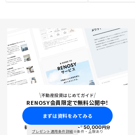
不動産投資はじめてガイド
RENOSY会員限定で無料公開中！
まずは資料をみてみる
※
初回面談で
ポイント
50,000
円分
PayPay
プレゼント適用条件詳細
※条件・上限あり