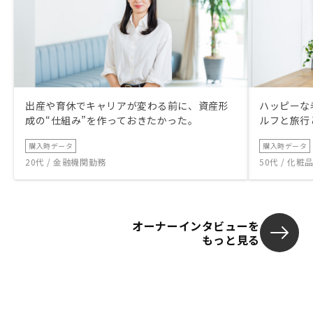
出産や育休でキャリアが変わる前に、資産形
ハッピーな
成の“仕組み”を作っておきたかった。
ルフと旅行
購入時データ
購入時データ
20代 / 金融機関勤務
50代 / 化
オーナーインタビューを
もっと見る