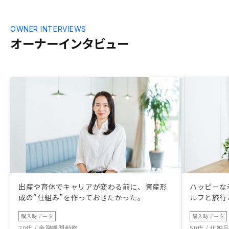
OWNER INTERVIEWS
オーナーインタビュー
出産や育休でキャリアが変わる前に、資産形
ハッピーな
成の“仕組み”を作っておきたかった。
ルフと旅行
購入時データ
購入時データ
20代 / 金融機関勤務
50代 / 化