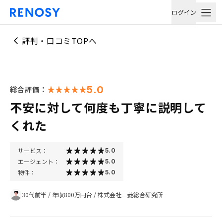
ログイン
評判・口コミTOPへ
5.0
総合評価：
不安に対して何度も丁寧に説明して
くれた
サービス：
5.0
エージェント：
5.0
物件：
5.0
30代前半
/
年収800万円台
/
株式会社三菱総合研究所