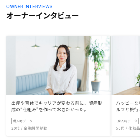
OWNER INTERVIEWS
オーナーインタビュー
出産や育休でキャリアが変わる前に、資産形
ハッピーな
成の“仕組み”を作っておきたかった。
ルフと旅行
購入時データ
購入時データ
20代 / 金融機関勤務
50代 / 化