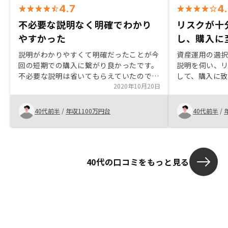
4.7
4
不必要な説明なく明確でわかり
リスクが十
やすかった
し、購入に
説明がわかりやすくて明確だったことが今
資産運用の選
回の短期での購入に繋がり良かったです。
説明を伺い、
不必要な説明は省いてもらえていたので重
して、購入に
点的に聞きたいことにフォーカスできまし
2020年10月20日
支出を少なく
た。短期購入ということも影響あったの
を増やして欲
か、ミスが多かった。また、紹介している
40代前半
/
年収1100万円台
40代前半
/
人たちのアップデートが遅いこともあり、
アフターケアをしっかりしてもらいたい。
40代の口コミをもっと見る