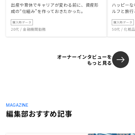
出産や育休でキャリアが変わる前に、資産形
ハッピーな
成の“仕組み”を作っておきたかった。
ルフと旅行
購入時データ
購入時データ
20代 / 金融機関勤務
50代 / 化
オーナーインタビューを
もっと見る
MAGAZINE
編集部おすすめ記事