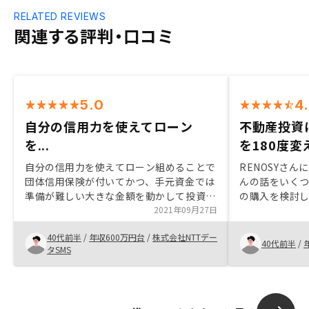
RELATED REVIEWS
関連する評判・口コミ
5.0
4
自分の信用力を使えてローン
不動産投資
を...
を180度変
自分の信用力を使えてローン組めることで
RENOSYさ
団体信用保険が付いてかつ、手元資金では
んの話をいくつ
準備が難しい大きな金額を動かして投資で
の購入を検討
きる点が他の投資商品にはできないメリッ
2021年09月27日
上昇に対する
トだと思います。
っていましたが
40代前半
/
年収600万円台
/
株式会社NTTデー
る不動産会社
40代前半
/
タSMS
ていたときにR
た。 担当して
秀で、私の疑
また紹介いた