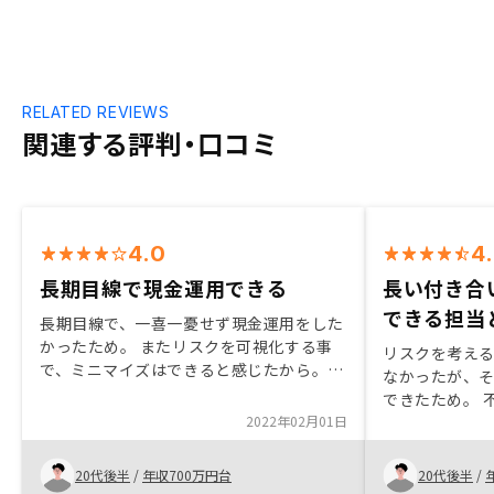
RELATED REVIEWS
関連する評判・口コミ
4.0
4
長期目線で現金運用できる
長い付き合
できる担当
長期目線で、一喜一憂せず現金運用をした
かったため。 またリスクを可視化する事
リスクを考え
で、ミニマイズはできると感じたから。
なかったが、
営業担当はこちらの質問にもはぐらかす事
できたため。 
なく、懇切丁寧に回答していただけたの
2022年02月01日
かりと説明し
で、信頼できた。
てくれたため。
や、空室リス
20代後半
/
年収700万円台
20代後半
/
あったため。