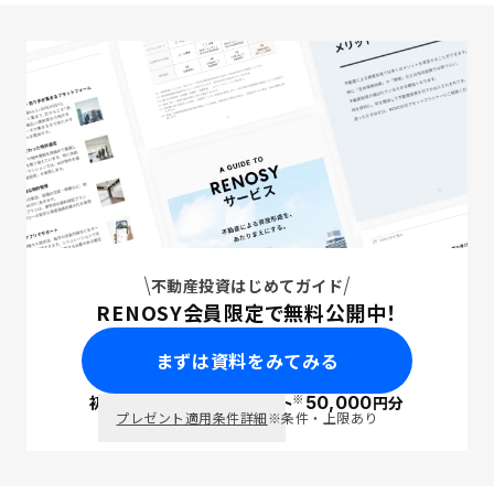
不動産投資はじめてガイド
RENOSY会員限定で無料公開中！
まずは資料をみてみる
※
初回面談で
ポイント
50,000
円分
PayPay
プレゼント適用条件詳細
※条件・上限あり