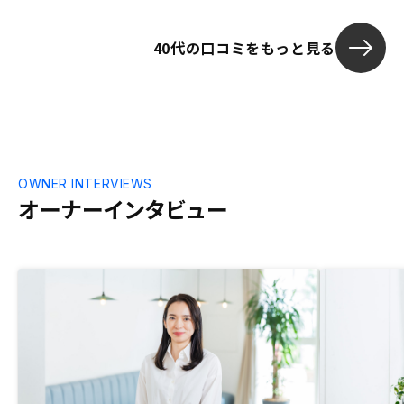
て、その業界の専門家ならではの詳しい説
明がなく、どの物件についても「立地がと
40代の口コミをもっと見る
ても良い」「治安が良い」という資料を見
ればわかるような表面的な内容かつ「いい
ところを褒めるだけ」の説明であり、その
こと自体が買う側に不信感を持たせたり、
本当に物件のことをちゃんと調べているの
か、どれでもいいから買ってくれたら良い
だけなのでは、というマイナスの印象さえ
与えかねないので気を付けた方がいいと思
OWNER INTERVIEWS
います。ただ、総論としては誠実な印象を
オーナーインタビュー
受けており、今回購入させていただいた物
件は気に入っているし、管理手数料が一律
1100円というサービスもいいと思ってい
るので、一件目を御社から購入できて満足
しています。上にも書いた通り、私として
は、立地がそれなりにいい物件のみ扱って
いることは最初からわかっており、問題点
がない物件はないので、むしろ素人ではわ
からないような細かい情報やリスク、悪い
点を中心に包み隠さず説明いただき、それ