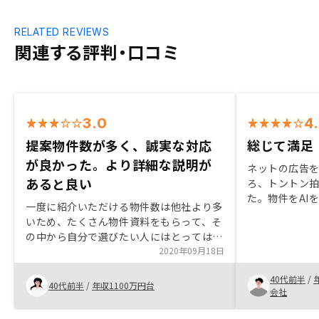
RELATED REVIEWS
関連する評判・口コミ
3.0
4
提案物件数が多く、誠実な対応
総じて満足
が良かった。より詳細な説明が
ネットの広告
あると良い
ろ、トントン
た。物件をAI
一度に紹介いただける物件数は他社より多
いう点や、企
いため、たくさん物件資料をもらって、そ
サポートする
の中から自分で選びたい人にはとっては良
していること
いと思います。一方で、素人では気付かな
2020年09月18日
する手順が多
いような個々の物件の見方や特徴、重要事
を複数記載す
40代前半
/
項の調査報告や謄本など関係書類の説明や
40代前半
/
年収1100万円台
た。同じ内容
会社
そこからわかる情報、良いところや悪いと
など。
ころ、その物件にまつわるリスクも含め