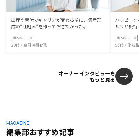
を受容して納得した上で購入したいし、そ
の方が長い目で見てお互いにとって良いと
思います。
出産や育休でキャリアが変わる前に、資産形
ハッピーな
成の“仕組み”を作っておきたかった。
ルフと旅行
購入時データ
購入時データ
20代 / 金融機関勤務
50代 / 化
オーナーインタビューを
もっと見る
MAGAZINE
編集部おすすめ記事