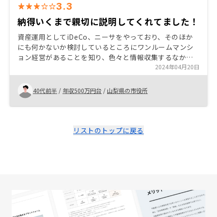
3.3
納得いくまで親切に説明してくれてました！
資産運用としてiDeCo、ニーサをやっており、そのほか
にも何かないか検討しているところにワンルームマンシ
ョン経営があることを知り、色々と情報収集するなか、
川﨑フロンターレのファンだったのでリノシーさんに話
2024年04月20日
を聞いてみました。 話を聞くと、YouTubeなどでワンル
ームマンション通しは絶対にやめた方がいいというリス
40代前半
/
年収500万円台
/
山梨県の市役所
クの部分をクリアしていたのと、毎月の支出面的にも何
とかなる範囲だったので契約することにしました？
リストのトップに戻る