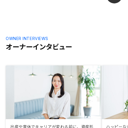
加する事とな
単身赴任中で
ではかもしれ
が決まった段
だければアタ
思います。な
が。
OWNER INTERVIEWS
オーナーインタビュー
出産や育休でキャリアが変わる前に、資産形
ハッピーな