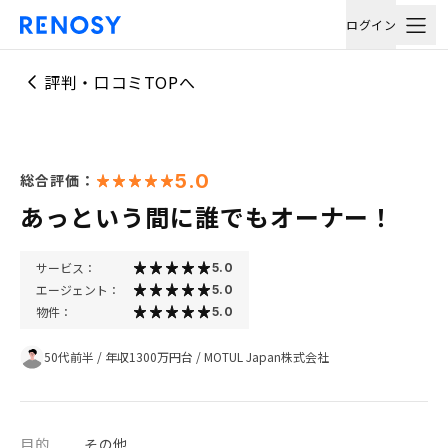
ログイン
評判・口コミTOPへ
5.0
総合評価：
あっという間に誰でもオーナー！
サービス：
5.0
エージェント：
5.0
物件：
5.0
50代前半
/
年収1300万円台
/
MOTUL Japan株式会社
目的
その他