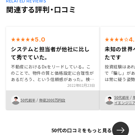
RELATED REVIEWS
関連する評判・口コミ
5.0
4
システムと担当者が他社に比し
未知の世界
て秀でていた。
たです
不動産におけるDxをリードしている。こ
投資経験はあ
のことで、物件の質と価格設定に合理性が
で「騙し」が
あるだろう、という信頼感があった。検討
は常に疑う姿
段階では、営業担当者に誠実さを感じるこ
2022年02月23日
者の誠実な対
とができた。購入後のアプリ「RENOSY」
た姿勢に心が
50代前半
/
（旧OWNR by RENOSY）でのサポート体
て最適な物が
50代前半
/
年収2000万円台
イエンジニ
制も、現状で他社に秀でている。GAのの
ではまずは1部
YouTubeを観て、熱心な多くのエンジニア
のニアンスから
さんに将来性も感じた。イタンジと神居秒
かなと想定して
算をしっかり成長させていただきたいで
屋でした。住民
50代の口コミをもっと見る
す。
用意していたの