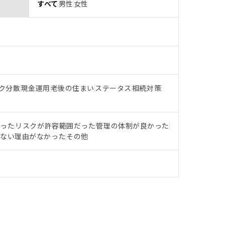
すべて
男性
女性
ク分散
現金運用
老後の住まい
ステータス
相続対策
だった
リスクが許容範囲だった
管理の体制が良かった
らない理由がなかった
その他