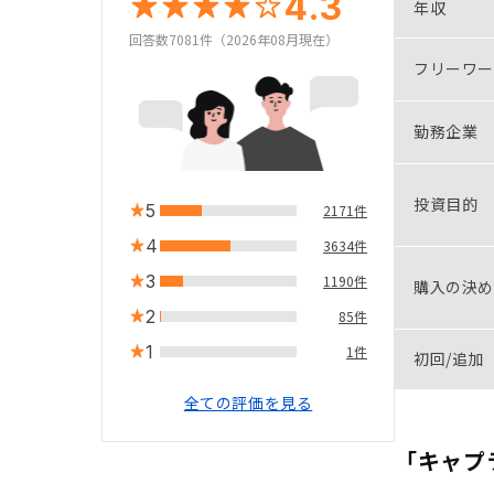
4.3
年収
回答数7081件（2026年08月現在）
フリーワー
勤務企業
投資目的
5
2171件
4
3634件
3
1190件
購入の決め
2
85件
1
1件
初回/追加
全ての評価を見る
「キャプ