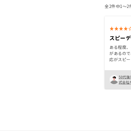
全2件中1〜
スピー
ある程度、
があるので
応がスピー
た、アプリ
売買契約書
50代後
で閲覧可能
式会社
家賃上げ交
れました。