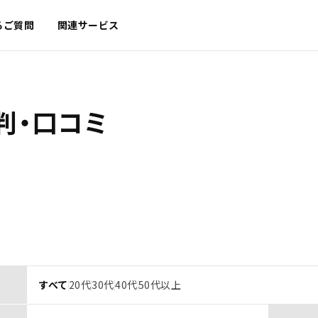
るご質問
関連サービス
判・口コミ
すべて
20代
30代
40代
50代以上