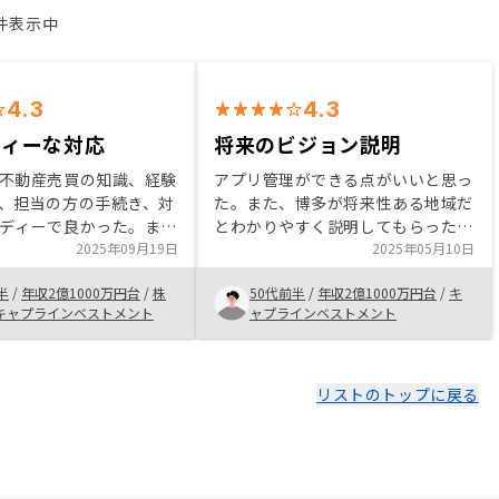
2件表示中
4.3
4.3
ディーな対応
将来のビジョン説明
不動産売買の知識、経験
アプリ管理ができる点がいいと思っ
、担当の方の手続き、対
た。また、博多が将来性ある地域だ
ディーで良かった。ま
とわかりやすく説明してもらった。
管理できるのが魅力で、
2025年09月19日
また、会社設立、次の物件購入等
2025年05月10日
等の書類が全てアプリ上
の、今後のプラン説明もわかりやす
半
/
年収2億1000万円台
/
株
50代前半
/
年収2億1000万円台
/
キ
で便利だと思います。
い。長く付き合うことができると判
キャプラインベストメント
ャプラインベストメント
渉もスムーズにやってく
断したため。
リストのトップに戻る