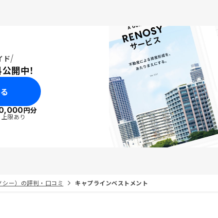
イド
料公開中！
みる
0,000
円分
・上限あり
リノシー）の評判・口コミ
キャプラインベストメント