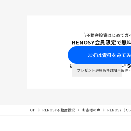
不動産投資はじめてガ
RENOSY会員限定で無
まずは資料をみて
※
初回面談で
ポイント
5
PayPay
プレゼント適用条件詳細
※条件
TOP
RENOSY不動産投資
お客様の声
RENOSY（