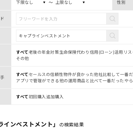
〜
性別
ド
すべて
老後の年金対策
生命保険代わり
信用(ローン)活用
リス
その他
すべて
セールスの信頼性
物件が良かった
他社比較して一番
手
アプリで管理ができる
他の運用商品と比べて一番だった
や
すべて
初回購入
追加購入
ラインベストメント」
の検索結果