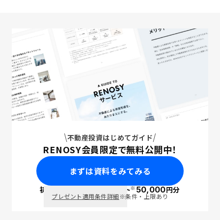
不動産投資はじめてガイド
RENOSY会員限定で無料公開中！
まずは資料をみてみる
※
初回面談で
ポイント
50,000
円分
PayPay
プレゼント適用条件詳細
※条件・上限あり