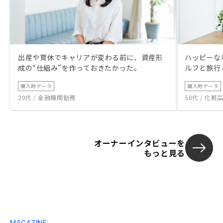
出産や育休でキャリアが変わる前に、資産形
ハッピーな
成の“仕組み”を作っておきたかった。
ルフと旅行
購入時データ
購入時データ
20代 / 金融機関勤務
50代 / 化
オーナーインタビューを
もっと見る
MAGAZINE