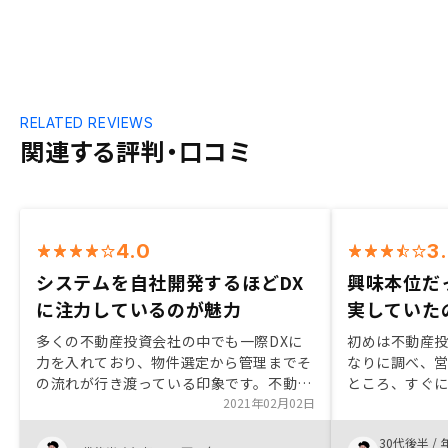
RELATED REVIEWS
関連する評判・口コミ
4.0
3
システムを自社開発するほどDX
興味本位だ
に注力しているのが魅力
実していた
多くの不動産投資会社の中でも一際DXに
初めは不動産
力を入れており、物件選定から管理までそ
なりに調べ、
の流れが行き渡っている印象です。不動産
ところ、すぐ
業界独特の不透明さを可能な限り緩和し、
2021年02月02日
は、契約への
システムも自社開発というところに魅力を
者の回答が遅
30代後半
/
感じました。 確立している、というより
かったかもし