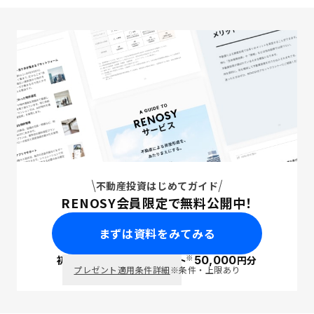
不動産投資はじめてガイド
RENOSY会員限定で無料公開中！
まずは資料をみてみる
※
初回面談で
ポイント
50,000
円分
PayPay
プレゼント適用条件詳細
※条件・上限あり