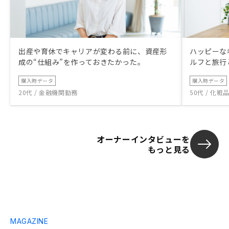
出産や育休でキャリアが変わる前に、資産形
ハッピーな
成の“仕組み”を作っておきたかった。
ルフと旅行
購入時データ
購入時データ
20代 / 金融機関勤務
50代 / 化
オーナーインタビューを
もっと見る
MAGAZINE