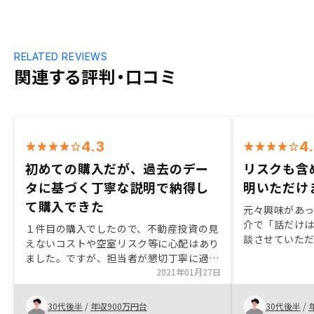
RELATED REVIEWS
関連する評判・口コミ
4.3
4
初めての購入だが、過去のデー
リスクも含
タに基づく丁寧な説明で納得し
明いただけ
て購入できた
元々興味があ
介で「話だけ
１件目の購入でしたので、不動産投資の見
談させていただ
えないコストや空室リスク等に心配はあり
じていたため
ました。ですが、担当者が懇切丁寧に過去
ビス内容に興味
のデータに基づいて不安の払拭に努めてく
2021年01月27日
話を伺ったと
れたので、納得して物件の購入ができたと
拭できたため
思います。物件の購入までをサポートする
30代後半
/
年収900万円台
30代後半
/
面談の回数を