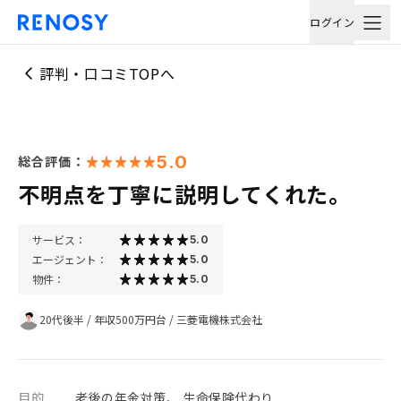
ログイン
評判・口コミTOPへ
5.0
総合評価：
不明点を丁寧に説明してくれた。
サービス：
5.0
エージェント：
5.0
物件：
5.0
20代後半
/
年収500万円台
/
三菱電機株式会社
目的
老後の年金対策、 生命保険代わり