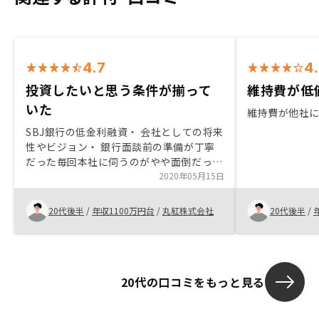
4.7
4
投資したいと思う条件が揃って
維持費が低
いた
維持費が他社
SBJ銀行の低金利融資・ 会社としての将来
性やビジョン・ 銀行面談前の準備が丁寧
だった毎回本社に伺うのがやや面倒だった
築浅物件がもう少し欲しい
2020年05月15日
20代後半
/
年収1100万円台
/
丸紅株式会社
20代後半
/
20代の口コミをもっと見る