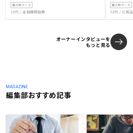
購入時データ
購入時データ
20代 / 金融機関勤務
50代 / 化
オーナーインタビューを
もっと見る
MAGAZINE
編集部おすすめ記事