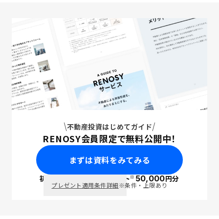
不動産投資はじめてガイド
RENOSY会員限定で無料公開中！
まずは資料をみてみる
※
初回面談で
ポイント
50,000
円分
PayPay
プレゼント適用条件詳細
※条件・上限あり