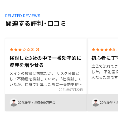
RELATED REVIEWS
関連する評判・口コミ
3.3
5
検討した3社の中で一番効率的に
初心者に丁
資産を増やせる
広告で流れて
した。 不動産
メインの投資は株式だか、 リスク分散と
人だったので
して不動産を検討していた。 3社検討して
私の中ではリ
いたが、自身で計算した際に一番効率的に
許容範囲だっ
資産を増やせるものだったから。
2021年07月22日
今後の対応次
寧な対応をし
20代後半
/
年収600万円台
20代後半
/
おすすめかと