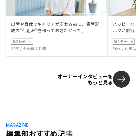
出産や育休でキャリアが変わる前に、資産形
ハッピーな
成の“仕組み”を作っておきたかった。
ルフと旅行
購入時データ
購入時データ
20代 / 金融機関勤務
50代 / 化
オーナーインタビューを
もっと見る
MAGAZINE
編集部おすすめ記事