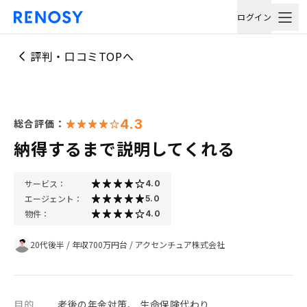
ログイン
評判・口コミTOPへ
4.3
総合評価：
納得するまで説明してくれる
サービス：
4.0
エージェント：
5.0
物件：
4.0
20代後半
/
年収700万円台
/
アクセンチュア株式会社
目的
老後の年金対策、 生命保険代わり