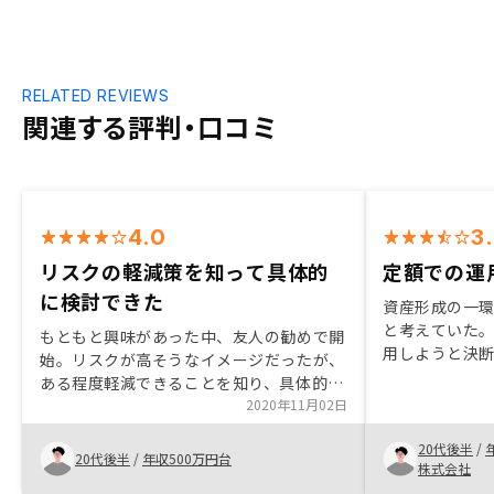
RELATED REVIEWS
関連する評判・口コミ
4.0
3
リスクの軽減策を知って具体的
定額での運
に検討できた
資産形成の一
と考えていた。 
もともと興味があった中、友人の勧めで開
用しようと決断
始。リスクが高そうなイメージだったが、
運用できる ・
ある程度軽減できることを知り、具体的に
た、担当者の
検討できた。同時に複数の物件提案をいた
2020年11月02日
た。
だけると、ありがたい。
20代後半
/
20代後半
/
年収500万円台
株式会社