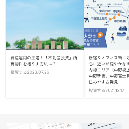
資産運用の王道！「不動産投資」所
新宿＆オフィス街に好
有物件を増やす方法は？
心に近いが穏やかな
内線エリア（中野坂
投資する
2023.07.26
中野新橋、中野富士
住みやすさ発見
投資する
2021.12.17