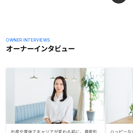
OWNER INTERVIEWS
オーナーインタビュー
出産や育休でキャリアが変わる前に、資産形
ハッピーな