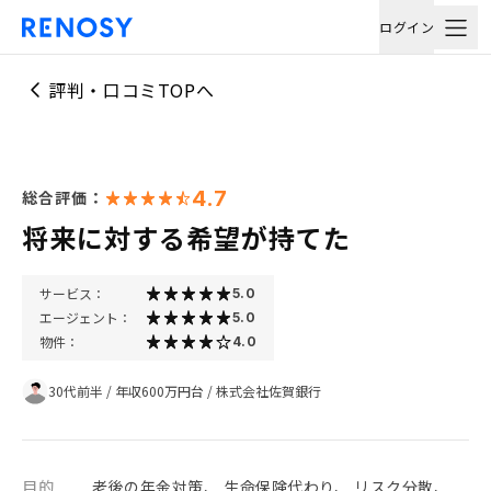
ログイン
評判・口コミTOPへ
4.7
総合評価：
将来に対する希望が持てた
サービス：
5.0
エージェント：
5.0
物件：
4.0
30代前半
/
年収600万円台
/
株式会社佐賀銀行
目的
老後の年金対策、 生命保険代わり、 リスク分散、