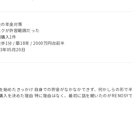
後の年金対策
スクが許容範囲だった
回購入1件
歩1分 / 築18年 / 2000万円台前半
23年05月20日
を始めたきっかけ 自身での貯金がなかなかできず、何かしらの形で
での購入を決めた理由 特に理由はなく、最初に話を聞いたのがRENOSY