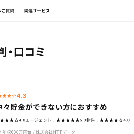
るご質問
関連サービス
判・口コミ
4.3
中々貯金ができない方におすすめ
エージェント：
物件：
4.0
5.0
4.0
/
年収600万円台
/
株式会社NTTデータ