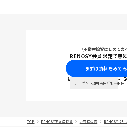
不動産投資はじめてガ
RENOSY会員限定で無
まずは資料をみて
※
初回面談で
ポイント
5
PayPay
プレゼント適用条件詳細
※条件
TOP
RENOSY不動産投資
お客様の声
RENOSY（