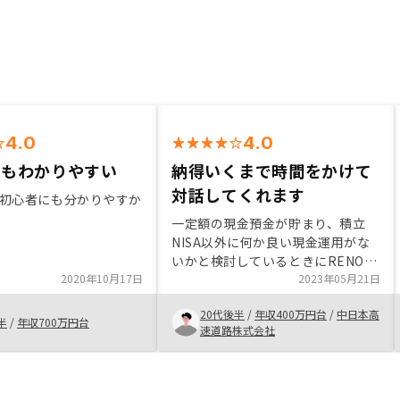
4.0
4.0
でもわかりやすい
納得いくまで時間をかけて
対話してくれます
初心者にも分かりやすか
一定額の現金預金が貯まり、積立
NISA以外に何か良い現金運用がな
いかと検討しているときにRENOSY
2020年10月17日
に出会いました。不動産投資は漠然
2023年05月21日
と怖いイメージがありましたが、営
20代後半
/
年収400万円台
/
中日本高
業さんの裏打ちされた物件や
半
/
年収700万円台
速道路株式会社
RENOSYの説明を受け、許容リスク
も鑑み購入を決めました。営業さん
は気軽に相談することができ、何で
も答えていただけて安心できるの