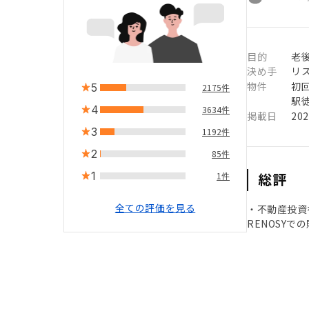
目的
老
決め手
リ
物件
初
5
2175件
駅徒
4
3634件
掲載日
20
3
1192件
2
85件
1
総評
1件
全ての評価を見る
・不動産投資
RENOSY