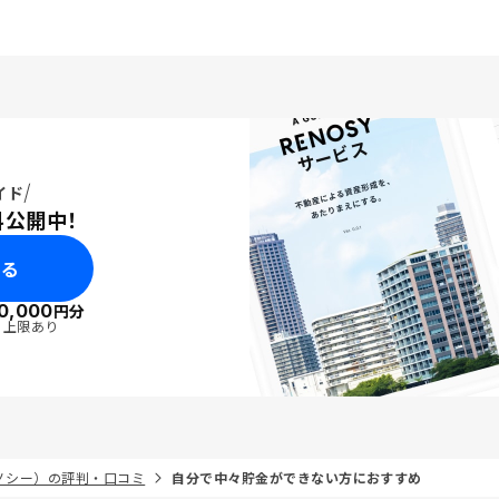
イド
料公開中！
みる
0,000
円分
・上限あり
リノシー）の評判・口コミ
自分で中々貯金ができない方におすすめ