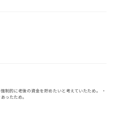
半強制的に老後の資金を貯めたいと考えていたため。 ・
であったため。