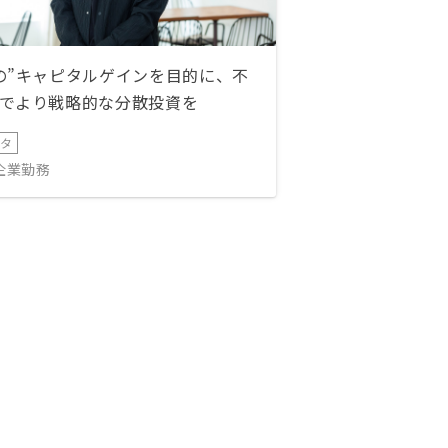
の”キャピタルゲインを目的に、不
でより戦略的な分散投資を
ータ
IT企業勤務