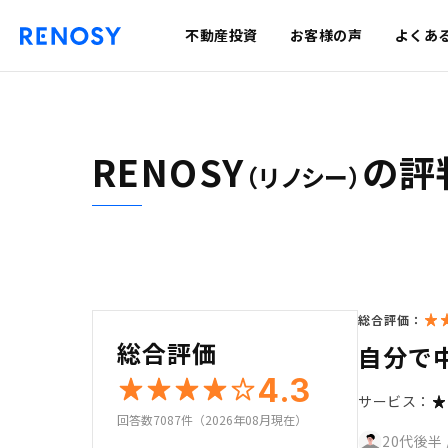
不動産投資
お客様の声
よくあ
RENOSY
の評
（リノシー）
総合評価：
総合評価
自分で
4.3
サービス：
回答数7087件（2026年08月現在）
20代後半