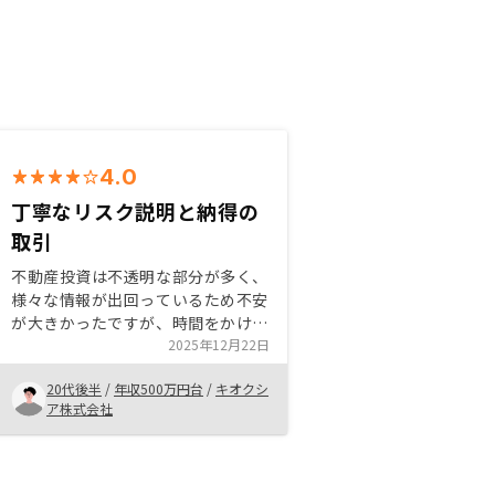
4.0
丁寧なリスク説明と納得の
取引
不動産投資は不透明な部分が多く、
様々な情報が出回っているため不安
が大きかったですが、時間をかけて
丁寧に説明をしていただけた事でリ
2025年12月22日
スクが明確になりました。 この
20代後半
/
年収500万円台
/
キオクシ
先、不動産市況がどうなるかわかり
ア株式会社
ませんが、覚悟を持って不動産投資
に臨めそうです。売主業者から不動
産を購入する際は、銀行により評価
レートが異なるため価格が適正なの