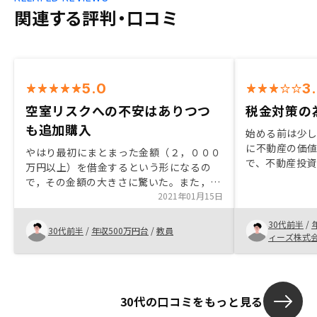
関連する評判・口コミ
5.0
3
空室リスクへの不安はありつつ
税金対策の
も追加購入
始める前は少し
に不動産の価
やはり最初にまとまった金額（２，０００
で、不動産投
万円以上）を借金するという形になるの
の足を踏んで
で，その金額の大きさに驚いた。また，リ
できるところ
スクの一つである空室になったらという不
2021年01月15日
る決定打にな
安があった。確定申告を行う。
30代前半
/
30代前半
/
年収500万円台
/
教員
ィーズ株式
30代の口コミをもっと見る