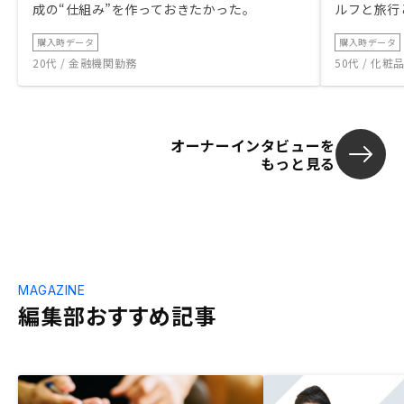
成の“仕組み”を作っておきたかった。
ルフと旅行
購入時データ
購入時データ
20代 / 金融機関勤務
50代 / 化
オーナーインタビューを
もっと見る
MAGAZINE
編集部おすすめ記事