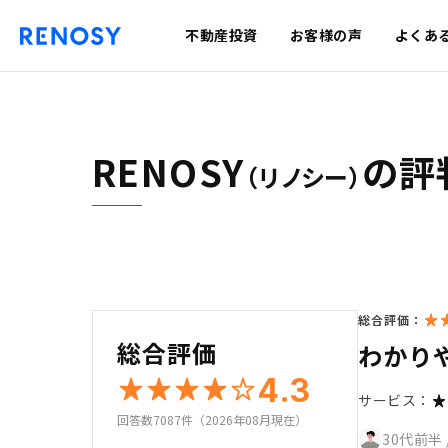
不動産投資
お客様の声
よくあ
RENOSY
の評
（リノシー）
総合評価：
総合評価
わかり
4.3
サービス：
回答数7087件（2026年08月現在）
30代前半