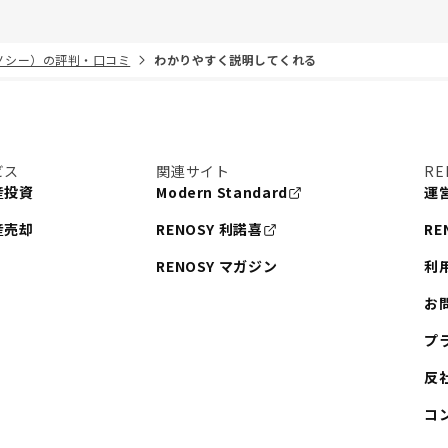
リノシー）の評判・口コミ
わかりやすく説明してくれる
ビス
関連サイト
RE
産投資
Modern Standard
運
産売却
RENOSY 利諾喜
RE
RENOSY マガジン
利
お
プ
反
コ