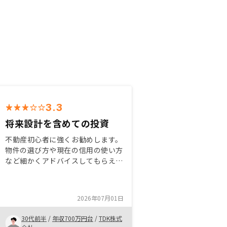
3.3
将来設計を含めての投資
不動産初心者に強くお勧めします。
物件の選び方や現在の信用の使い方
など細かくアドバイスしてもらえま
す。 不明なことは必ず聞くこと
で、全てクリアになって不動産投資
を行うことができます。 将来的に
2026年07月01日
不動産投資を続けた先の目標も考え
られるいい機会になりました。 た
30代前半
/
年収700万円台
/
TDK株式
だ不動産投資するのもいいですが、