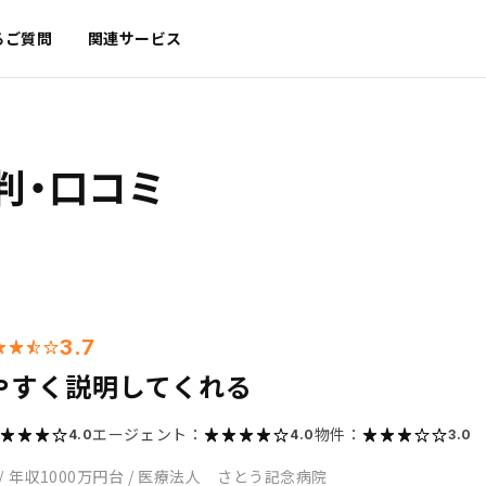
るご質問
関連サービス
判・口コミ
3.7
やすく説明してくれる
エージェント：
物件：
4.0
4.0
3.0
/
年収1000万円台
/
医療法人 さとう記念病院