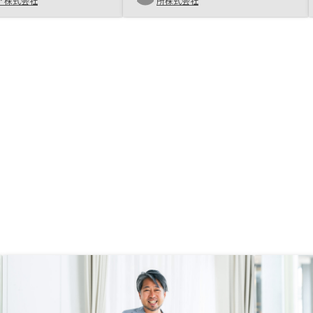
いと思います。
ア株式会社
所株式会社
手続きができるようにし
特に、書類の確認がスマ
しかできない点は不便だ
載が不明確な状態で手続
てしまう点にリスクを感
書に電子捺印するわけで
ンフレットのような一般
けが書かれた書類を見て
認が完了した、と言われ
ては、納得感が薄かっ
書類は引き渡し後に確認
説明だったため、引き渡
再度内容を確認したい。