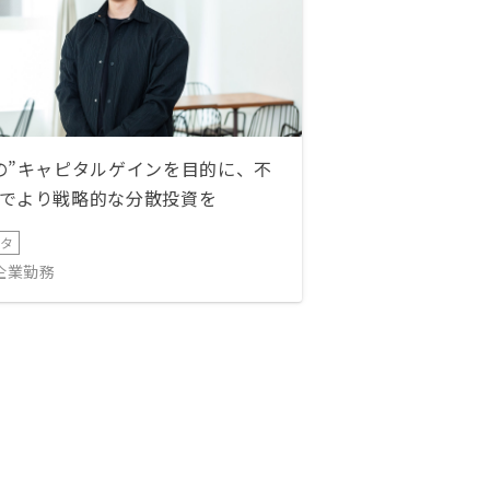
の”キャピタルゲインを目的に、不
でより戦略的な分散投資を
ータ
IT企業勤務