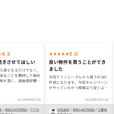
4.3
5.0
続きさせてほしい
良い物件を買うことができ
ました
入源となるだけでなく、
あることを期待して始め
今回でリノシーさんから買うのは5
率が高く、減価償却費が
件目になります。今回キャンペーン
物件を勧めていただいた
がやっていたかつ相場より安くよい
に至った。 他社と比較
物件を買うことができて大変満足し
クの説明が明確で、それ
ています。やはりアプリから売出中
2024年06月15日
2025年05月21日
応もわかりやすかった。
の物件が見れて自分の買いたいタイ
マホアプリに限定せず、
ミングで買えるシステムはとてもい
半
/
年収1500万円台
/
アクセ
30代前半
/
年収1400万円台
/
三菱地
ブサイト上でも購入やロ