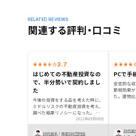
RELATED REVIEWS
関連する評判・口コミ
3.7
はじめての不動産投資なの
PCで手
で、半分勢いで契約しまし
安定的な収
た
節税効果が
た。建物比
今後の投資をする品を考えた時に、
高く取れる
ミドルリスクの不動産投資を考え、
ため、購入
調べた結果リノシーになった。 中
して、リス
古ワンルームマンションで、投資に
2022年09月08日
に対する対
失敗してもリカバリーできる価格帯
手続きをス
30代前
だったため。FXなども考慮した
30代前半
/
年収500万円台
PCのウェ