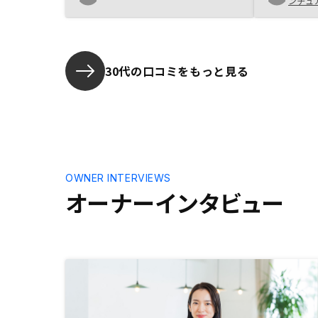
ンチュ
が、ハイリスクだった。他の不動産
ーン周りの
投資会社も調べたが価格帯やリスク
てほしい。
ヘッジの方法を比較してリノシーを
ホアプリで
選んだ。
った。 また、ローン契約時、金利
30代の口コミをもっと見る
に関する記
きが完了し
じた。契約
もなく、パ
的な内容だ
契約内容確
る点につい
た。詳しい
OWNER INTERVIEWS
できるとの
オーナーインタビュー
し完了後に