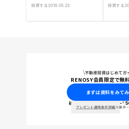
投資する
投資する
2019.05.23
2
不動産投資はじめてガ
RENOSY会員限定で無
まずは資料をみて
※
初回面談で
ポイント
5
PayPay
プレゼント適用条件詳細
※条件