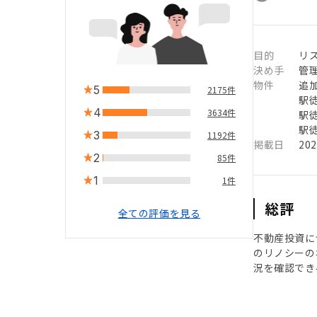
目的
リ
決め手
管
物件
追
5
2175件
駅徒
4
3634件
駅徒
駅徒
3
1192件
掲載日
20
2
85件
1
1件
総評
全ての評価を見る
不動産投資に
のリノシーの
況を確認でき