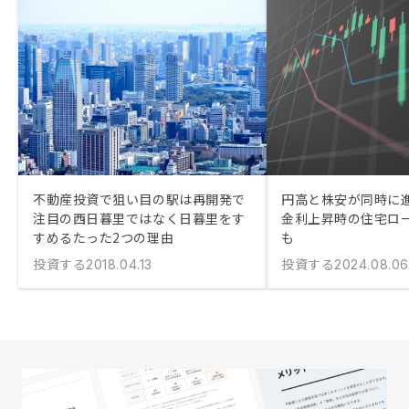
不動産投資で狙い目の駅は再開発で
円高と株安が同時に
注目の西日暮里ではなく日暮里をす
金利上昇時の住宅ロ
すめるたった2つの理由
も
投資する
投資する
2018.04.13
2024.08.06