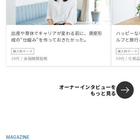
出産や育休でキャリアが変わる前に、資産形
ハッピーな
成の“仕組み”を作っておきたかった。
ルフと旅行
購入時データ
購入時データ
20代 / 金融機関勤務
50代 / 化
オーナーインタビューを
もっと見る
MAGAZINE