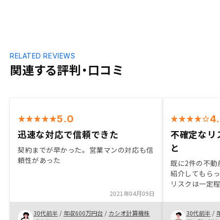
RELATED REVIEWS
関連する評判・口コミ
5.0
4
迅速な対応で信頼できた
不確定なリ
と
契約までが早かった。営業マンの対応も信
頼性があった
既に2件の不動
紹介してもら
リスクは一定
2021年04月09日
出来るうちに
り、購入を決め
30代前半
/
年収600万円台
/
カシオ計算機株
30代前半
/
クが想定され