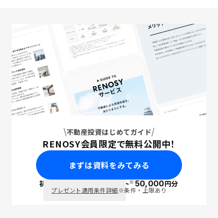
不動産投資はじめてガイド
RENOSY会員限定で無料公開中！
まずは資料をみてみる
※
初回面談で
ポイント
50,000
円分
PayPay
プレゼント適用条件詳細
※条件・上限あり