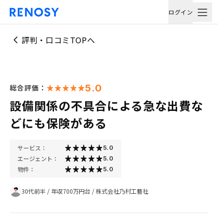
ログイン
評判・口コミTOPへ
5.0
総合評価：
設備関係の不具合による急な出費な
どにも保険がある
サービス：
5.0
エージェント：
5.0
物件：
5.0
30代前半
/
年収700万円台
/
株式会社乃村工藝社