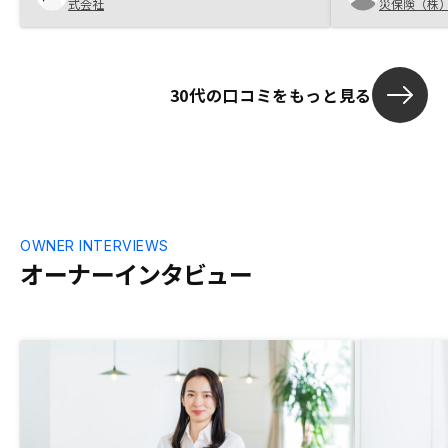
式会社
災保険（株
それらの不確
をふまえ）許
に判断しまし
30代の口コミをもっと見る
OWNER INTERVIEWS
オーナーインタビュー