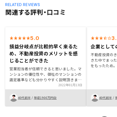
RELATED REVIEWS
関連する評判・口コミ
5.0
3
損益分岐点が比較的早く来るた
企業として
め、不動産投資のメリットを感
不動産投資の
じることができた
きた中でまっ
をもったため。 
営業担当者が信頼できると思いました。マ
業としての思
ンションの優位性や、御社のマンションの
ての将来性を
選定基準なども分かりやすく説明頂きまし
スを受けるこ
た。また、損益分岐点が比較的早く来るた
2022年01月13日
回の電話での
め、不動産投資のメリットを感じることが
ると思うが、
できました。
40代前半
/
年収1900万円台
40代前半
/
た。あのタイ
まう人が一定
た。