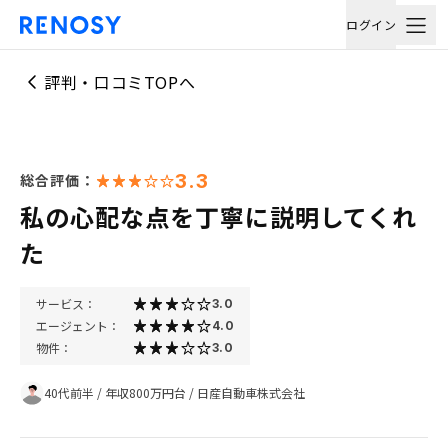
ログイン
評判・口コミTOPへ
3.3
総合評価：
私の心配な点を丁寧に説明してくれ
た
サービス：
3.0
エージェント：
4.0
物件：
3.0
40代前半
/
年収800万円台
/
日産自動車株式会社