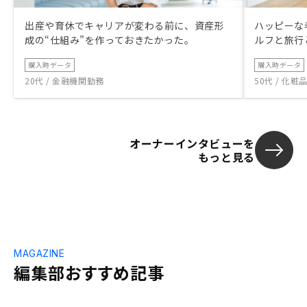
出産や育休でキャリアが変わる前に、資産形
ハッピーな
成の“仕組み”を作っておきたかった。
ルフと旅行
購入時データ
購入時データ
20代 / 金融機関勤務
50代 / 化
オーナーインタビューを
もっと見る
MAGAZINE
編集部おすすめ記事