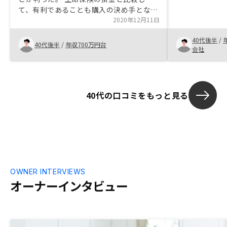
物件の販売価
て、有利であることも購入の決め手となっ
が高い。 都内
た。確定申告用に、経費を管理する方法を
2020年12月11日
管理メニュー
教えてもらったり、アプリで管理出来るよ
40代後半
/
うになると嬉しいです。
40代後半
/
年収700万円台
会社
40代の口コミをもっと見る
OWNER INTERVIEWS
オーナーインタビュー