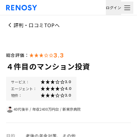
ログイン
評判・口コミTOPへ
3.3
総合評価：
４件目のマンション投資
サービス：
3.0
エージェント：
4.0
物件：
3.0
40代後半
/
年収2400万円台
/
新東京病院
目的
老後の年金対策、 その他