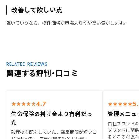
改善して欲しい点
強いていうなら、物件価格が市場よりやや高い気がします。
RELATED REVIEWS
関連する評判・口コミ
4.7
5
生命保険の掛け金より有利だっ
管理メニュ
た
自社ブランド
ブランドに関
破産の心配をしていた、空室期間が短いこ
るところが強
とが判った。 生命保険の掛金と比較し