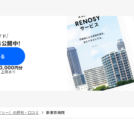
気がします。
イド
料公開中！
みる
0,000
円分
・上限あり
リノシー）の評判・口コミ
新東京病院