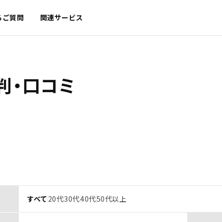
るご質問
関連サービス
判・口コミ
すべて
20代
30代
40代
50代以上