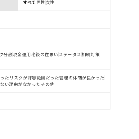
すべて
男性
女性
ク分散
現金運用
老後の住まい
ステータス
相続対策
だった
リスクが許容範囲だった
管理の体制が良かった
らない理由がなかった
その他