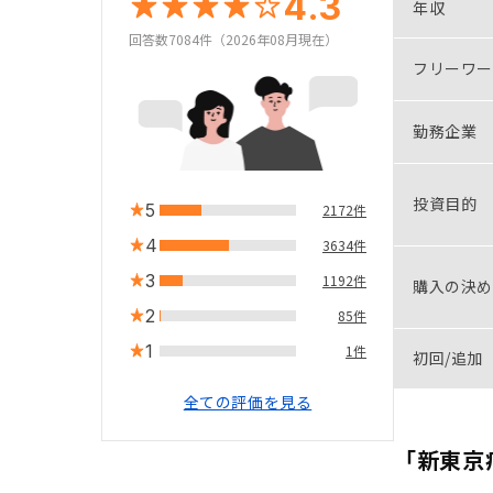
4.3
年収
回答数7084件（2026年08月現在）
フリーワー
勤務企業
投資目的
5
2172件
4
3634件
3
1192件
購入の決め
2
85件
1
1件
初回/追加
全ての評価を見る
「新東京