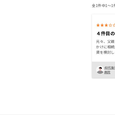
全1件中1〜
４件目
元々、父親
かけに相続
資を検討し
リットはな
や老後の資
40代後
トが大きい
病院
が多忙なた
RENOS
だけるのは
産を運用す
するお手伝
すでに投資
題もなく対
強いていう