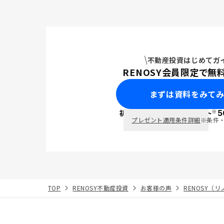
りやや高い
不動産投資はじめてガ
RENOSY会員限定で無
まずは資料をみて
※
初回面談で
ポイント
5
PayPay
プレゼント適用条件詳細
※条件
TOP
RENOSY不動産投資
お客様の声
RENOSY（