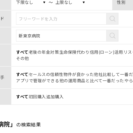
〜
性別
ド
すべて
老後の年金対策
生命保険代わり
信用(ローン)活用
リス
その他
すべて
セールスの信頼性
物件が良かった
他社比較して一番
手
アプリで管理ができる
他の運用商品と比べて一番だった
や
すべて
初回購入
追加購入
病院」
の検索結果