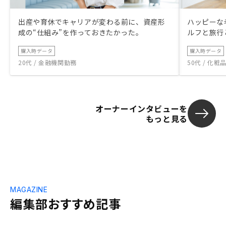
出産や育休でキャリアが変わる前に、資産形
ハッピーな
成の“仕組み”を作っておきたかった。
ルフと旅行
購入時データ
購入時データ
20代 / 金融機関勤務
50代 / 化
オーナーインタビューを
もっと見る
MAGAZINE
編集部おすすめ記事