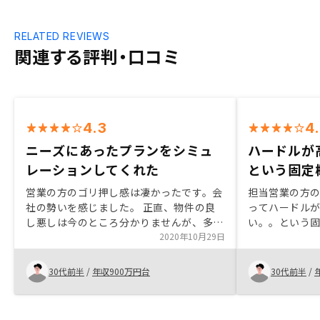
RELATED REVIEWS
関連する評判・口コミ
4.3
4
ニーズにあったプランをシミュ
ハードルが
レーションしてくれた
という固定
営業の方のゴリ押し感は凄かったです。会
担当営業の方
社の勢いを感じました。 正直、物件の良
ってハードル
し悪しは今のところ分かりませんが、多く
い。。という
の候補から私のニーズに合ったプラン、物
2020年10月29日
くにわかりま
件をすぐに出してくれ、シミュレーション
を作成してくれるのが良かったです。 仲
30代前半
/
年収900万円台
30代前半
/
介ではなく売買であること、アフターフォ
ロー付きなので購入金額は少し高く利回り
が低くても、ローン組めるしいいかなーっ