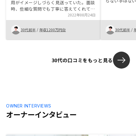
らない手はな
用がイメージしづらく見送っていた。面談
らはメリット
時、些細な質問でも丁寧に答えてくれて、
説明もありま
購入意欲が湧いた。知らない場所の物件を
2022年08月24日
理がしっかり
購入するのは気が引けたが、たまたまイメ
丁寧な説明が
ージできる地域のが出てきており、購入に
30代前半
/
年収1200万円台
30代前半
/
至った。
30代の口コミをもっと見る
OWNER INTERVIEWS
オーナーインタビュー