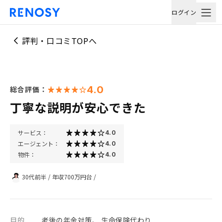
ログイン
評判・口コミTOPへ
4.0
総合評価：
丁寧な説明が安心できた
サービス：
4.0
エージェント：
4.0
物件：
4.0
30代前半
/
年収700万円台
/
目的
老後の年金対策、 生命保険代わり