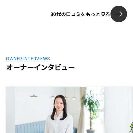
なら、少ない持ち出しでできるので、実生
活にはあまり影響がないというのもメリッ
30代の口コミをもっと見る
トです。私の場合は、年間30～40万程度
の持ち出しなので、保険に支払っている金
額とあまり大差ありません。 購入手続き
にあたり、提出書類の収集、処理済みのタ
スク等が共有できるとよい。物件にかかる
金額のキャッシュフローがアプリで管理で
きるとよい
OWNER INTERVIEWS
オーナーインタビュー