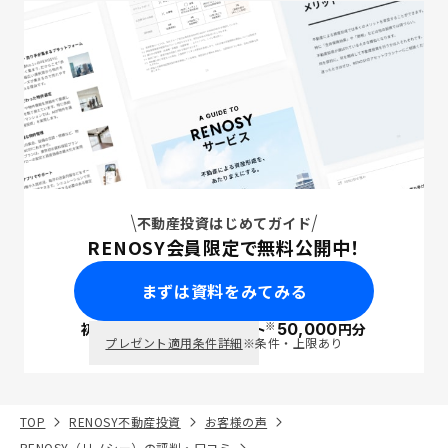
不動産投資はじめてガイド
RENOSY会員限定で無料公開中！
まずは資料をみてみる
※
初回面談で
ポイント
50,000
円分
PayPay
プレゼント適用条件詳細
※条件・上限あり
TOP
RENOSY不動産投資
お客様の声
RENOSY（リノシー）の評判・口コミ