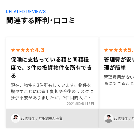
RELATED REVIEWS
関連する評判・口コミ
4.3
5
保険に支払っている額と同額程
管理費が安
度で、3件の投資物件を所有でき
理が簡単
る
管理費用が安い
易にできるこ
現在、物件を3件所有しています。物件を
増やすことには費用負担や今後のリスクに
多少不安がありましたが、3件目購入に踏
み切った理由としては、老後に必要な資金
2021年04月16日
が今の資産だと不足していることに気づい
たからです。 また、年齢が若く、働き盛
30代後半
/
年収800万円台
30代後半
/
りなうちから投資をしたほうがいいと思
い、踏み切りました。 現在の不動産投資