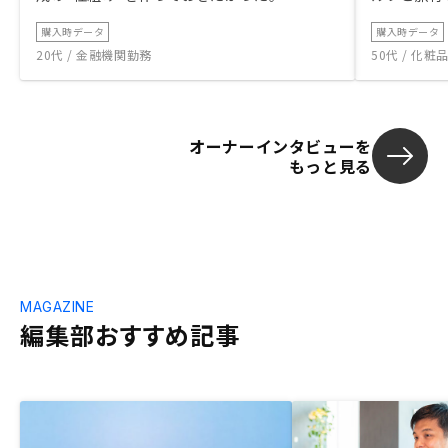
購入時データ
購入時データ
20代 / 金融機関勤務
50代 / 化
オーナーインタビューを
もっと見る
MAGAZINE
編集部おすすめ記事