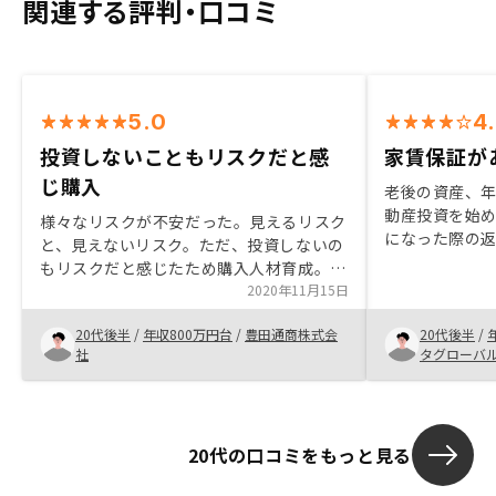
関連する評判・口コミ
5.0
4
投資しないこともリスクだと感
家賃保証が
じ購入
老後の資産、
動産投資を始め
様々なリスクが不安だった。見えるリスク
になった際の
と、見えないリスク。ただ、投資しないの
で、保証プラン
もリスクだと感じたため購入人材育成。出
ったと思う。 
来る人をもっと育てて増やすこと。
2020年11月15日
払いなどにつ
えていただけた
20代後半
/
年収800万円台
/
豊田通商株式会
20代後半
/
で物件の管理
社
タグローバ
高評価。
20代の口コミをもっと見る