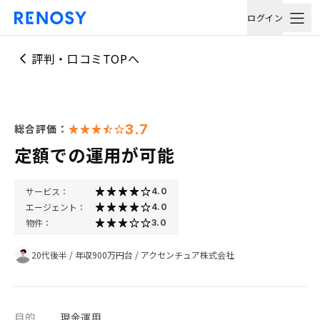
ログイン
評判・口コミTOPへ
3.7
総合評価：
定額での運用が可能
サービス：
4.0
エージェント：
4.0
物件：
3.0
20代後半
/
年収900万円台
/
アクセンチュア株式会社
目的
現金運用