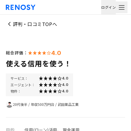
ログイン
評判・口コミTOPへ
4.0
総合評価：
使える信用を使う！
サービス：
4.0
エージェント：
4.0
物件：
4.0
20代後半
/
年収500万円台
/
武田薬品工業
目的
信用(ローン)活用、 現金運用