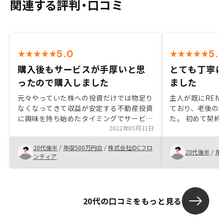
関連する評判・口コミ
5.0
5
購入後もサービスが手厚いと思
とても丁寧
ったので購入しました
ました
元々やっていた株への投資だけでは物足り
主人が既にRE
なくなってきて収益が安定する不動産投資
ており、老後
に興味を持ち始めたタイミングでサービス
た。 初めて契
を知ったので初めてみました。運用してい
2022年05月31日
りやすく、ま
くうえでの管理が多いところがデメリット
るので、不安等
20代後半
/
年収500万円台
/
株式会社IDCフロ
だと思っていたのでそこを代わりにお願い
後、物件の詳
20代後半
/
ンティア
できる所は1番いいところかなと思ってま
きるため、管理
す。
でも始めやす
20代の口コミをもっと見る