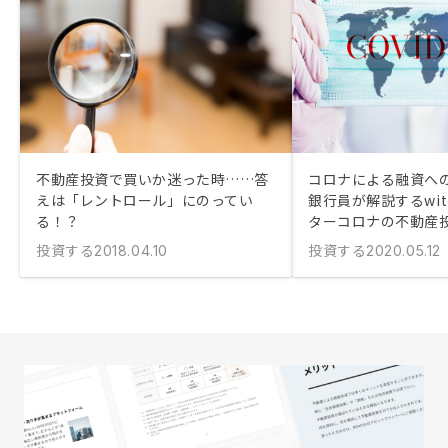
不動産投資で買いか迷った時……答
コロナによる融資への
えは「レントロール」にのってい
銀行員が解説するwi
る！？
ターコロナの不動産
投資する
投資する
2018.04.10
2020.05.12