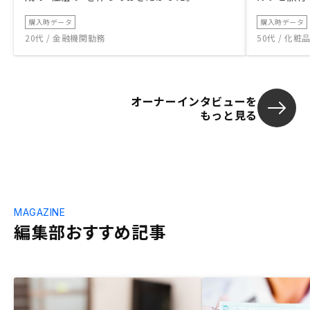
購入時データ
購入時データ
20代 / 金融機関勤務
50代 / 化
オーナーインタビューを
もっと見る
MAGAZINE
編集部おすすめ記事