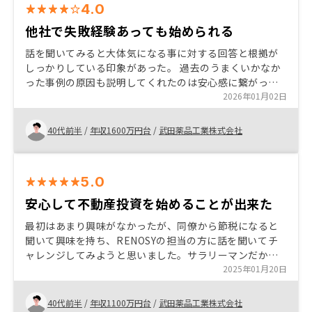
4.0
他社で失敗経験あっても始められる
話を聞いてみると大体気になる事に対する回答と根拠が
しっかりしている印象があった。 過去のうまくいかなか
った事例の原因も説明してくれたのは安心感に繋がった
し、どうすれば同じような失敗にならずに済むのかとい
2026年01月02日
う点もアドバイスもらえて信頼できた 時間を拘束する内
容に関してはアポイントの約束を守って欲しい。セール
40代前半
/
年収1600万円台
/
武田薬品工業株式会社
スと事務手続きをする人の情報連携が一部不足してお
り、重複する説明をしなければならない事があった
5.0
安心して不動産投資を始めることが出来た
最初はあまり興味がなかったが、同僚から節税になると
聞いて興味を持ち、RENOSYの担当の方に話を聞いてチ
ャレンジしてみようと思いました。サラリーマンだから
こそできる投資スタイルであり、リスクももちろんあり
2025年01月20日
ますが十分許容範囲ではないかと思いました。
40代前半
/
年収1100万円台
/
武田薬品工業株式会社