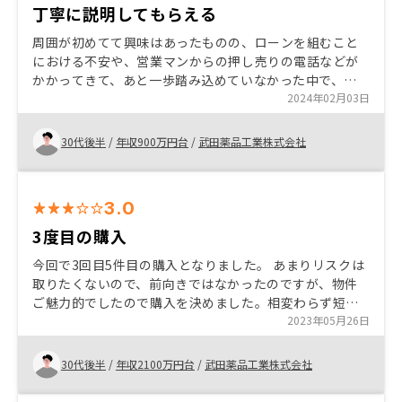
丁寧に説明してもらえる
周囲が初めてて興味はあったものの、ローンを組むこと
における不安や、営業マンからの押し売りの電話などが
かかってきて、あと一歩踏み込めていなかった中で、
RENOCYの担当者に出会い、一つひとつ不安を解消して
2024年02月03日
いただけた。 現在入居者募集しているが、客付けが全力
で頑張るといいつつも、どのサイトをみても自分の物件
30代後半
/
年収900万円台
/
武田薬品工業株式会社
は下の方にしか出ておらず、かつ最初の一週間以降は全
く連絡がないため、基本的にサポート部門は期待できな
いです。
3.0
3度目の購入
今回で3回目5件目の購入となりました。 あまりリスクは
取りたくないので、前向きではなかったのですが、物件
ご魅力的でしたので購入を決めました。相変わらず短い
タイムラインで引き渡しまで進める担当者の方の熱意に
2023年05月26日
は感心します。今後ともよろしくお願いいたします。
30代後半
/
年収2100万円台
/
武田薬品工業株式会社