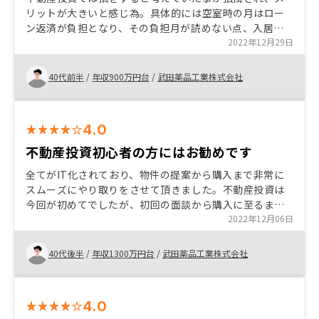
リットが大きいと感じ為。具体的には空室時の月はロー
ン返済が負担となり、その負担月が読めない点、入居者
が入れ替わる度に多額の費用が発生し、不動産投資は保
2022年12月29日
有しているだけ赤字になり、儲けるには良い物件を良い
タイミングで売るしかなく、損をするケースの方が多い
40代前半
/
年収900万円台
/
武田薬品工業株式会社
と考えていた。しかし、空室補償や設備管理のサービス
があり、素人でも投資になると考えた。 人それぞれだと
思うが、契約後に知ったがマンガアプリやポイ活アプリ
4.0
など、アプリ広告で頻繁に目にする事が多く、見る度に
不安になる。理由としてアプリ広告を行なっている企
不動産投資初心者の方にはお勧めです
業、製品に対する信頼が私には無い。
全てがIT化されており、物件の提案から購入まで非常に
スムーズにやり取りをさせて頂きました。不動産投資は
今回が初めてでしたが、初回の面談から購入に至るま
で、不明な点はセールスの方が丁寧に説明して頂き、納
2022年12月06日
得して購入の決断をすることができました。 客も物件検
索ができるようにする
40代後半
/
年収1300万円台
/
武田薬品工業株式会社
4.0