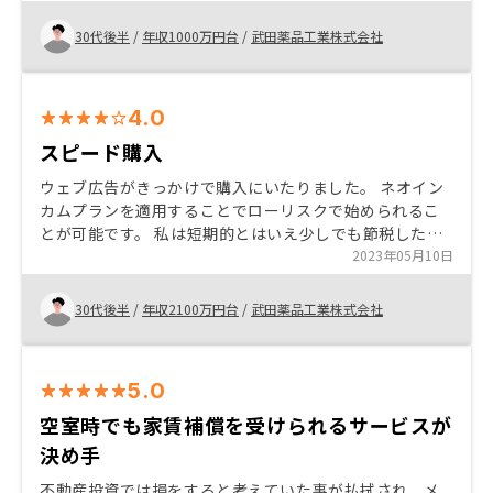
ドのキャンペーンもあり、かつGA社が上場企業であるこ
とから、こちらから連絡をとり、初めて不動産投資の勉
30代後半
/
年収1000万円台
/
武田薬品工業株式会社
強をさせていただきました。 そこで一つひとつのメリッ
ト・デメリットを丁寧に説明していただき、不動産投資
の不安が少しずつ解消されました。保険がわりに、そし
4.0
て分散投資の一つにRENOSYで始めることになりまし
た。最終的な決めては、セールスの人柄だと思います。
スピード購入
高額なローンを組むことは、サラリーマンでも最もハー
ウェブ広告がきっかけで購入にいたりました。 ネオイン
ドルが高く、そこの不安を解消ではなく、寄り添って理
カムプランを適用することでローリスクで始められるこ
解してくれるセールスがいるのがRENOSYの強みだと思
とが可能です。 私は短期的とはいえ少しでも節税した
います。 節税を謳いすぎないことですかね。 節税したい
く、購入しましたが、資産目的に購入される方にもおす
2023年05月10日
人はあの広告を見れば見るほど、怪しさが出てきてしま
すめできます。 セールスマン間の連携、インターネット
うと思いました。
上の手続きが不十分。
30代後半
/
年収2100万円台
/
武田薬品工業株式会社
5.0
空室時でも家賃補償を受けられるサービスが
決め手
不動産投資では損をすると考えていた事が払拭され、メ