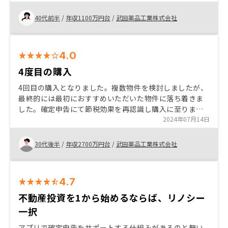
ン審査が早い 連携をしっかりしてほしい。返信が遅い。
40代前半
/
年収1100万円台
/
武田薬品工業株式会社
4.0
4度目の購入
4回目の購入となりました。複数物件を検討しましたが、
最終的には最初におすすめいただいた物件に落ち着きま
した。確定申告にて節税効果を再認識し購入に至りまし
た。与信上限だと思いますので、いったん追加購入はで
2024年07月14日
きなくなりますがまた機会があれば追加したいと思いま
す。
30代後半
/
年収2700万円台
/
武田薬品工業株式会社
4.7
不動産投資を1から始めるならば、リノシー
一択
アプリで確定申告をサポートする仕組みがあるのと無い