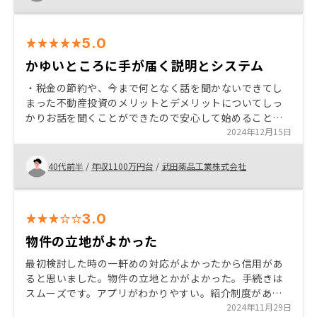
5.0
かゆいところに手が届く説明とシステム
・税金の節約や、今まで何となく話を聞かないできてし
まった不動産投資のメリットとデメリットについてしっ
かりお話を聞くことができたので安心して始めることが
できた。 ・管理や、どこまで関わっていくか、という点
2024年12月15日
に関して様々な選択ができ、あまり手間をかけずに始め
られる点が良いと思った。 ・他の投資（NISA等）との考
40代前半
/
年収1100万円台
/
武田薬品工業株式会社
え方の違い、リスクヘッジの考え方など、始めるか始め
ないかに関わらず一回RENOSYさんの話を聞くことは勉
強になると思います。 今のところは特にありません。
3.0
物件の立地がよかった
最初検討した時の一軒めの対応がよかったから信用があ
ると思いました。物件の立地とかがよかった。手続きは
スムーズです。アプリがわかりやすい。紹介制度があ
る。たまに交流会を実施してくれる。 物件が多い、ロー
2024年11月29日