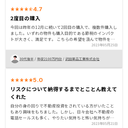
4.7
2度目の購入
今回は昨年の12月に続いて2回目の購入で、複数件購入し
ました。いずれの物件も購入目的である節税のインパク
トが大きく、満足です。 こちらの希望を汲んで物件を紹
介してくれる担当者に感謝です。申し込みから引き渡し
2023年05月25日
までスピーディに進めていただき良かったです。
30代後半
/
年収2100万円台
/
武田薬品工業株式会社
5.0
リスクについて納得するまでとことん教えて
くれた
自分の身の回りで不動産投資をされている方がいたこと
もあり興味をもちました。しかし、日々会社へ不動産の
電話セールスも多く、やりたい気持ちと怖い気持ちが
半々でした。 そんな中、RENOSYのAmazon ギフトカー
2023年05月21日