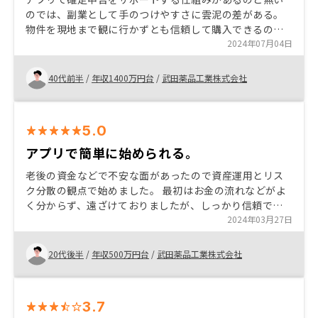
のでは、副業として手のつけやすさに雲泥の差がある。
物件を現地まで観に行かずとも信頼して購入できるの
は、上場もしている会社という背景もあるからであり、
2024年07月04日
最初の一歩としておすすめしたい。
40代前半
/
年収1400万円台
/
武田薬品工業株式会社
5.0
アプリで簡単に始められる。
老後の資金などで不安な面があったので資産運用とリス
ク分散の観点で始めました。 最初はお金の流れなどがよ
く分からず、遠ざけておりましたが、しっかり信頼でき
て、丁寧に説明してくれる担当の方に出会えたら、変わ
2024年03月27日
りました。 特にありません。
20代後半
/
年収500万円台
/
武田薬品工業株式会社
3.7