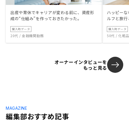
出産や育休でキャリアが変わる前に、資産形
ハッピーな
成の“仕組み”を作っておきたかった。
ルフと旅行
購入時データ
購入時データ
20代 / 金融機関勤務
50代 / 化
オーナーインタビューを
もっと見る
MAGAZINE
編集部おすすめ記事