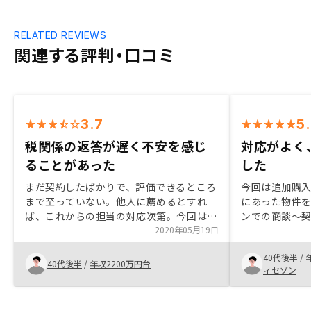
RELATED REVIEWS
関連する評判・口コミ
3.7
5
税関係の返答が遅く不安を感じ
対応がよく
ることがあった
した
まだ契約したばかりで、評価できるところ
今回は追加購
まで至っていない。他人に薦めるとすれ
にあった物件
ば、これからの担当の対応次第。今回は会
ンでの商談～
社の設立のサポートなども含めたトータル
2020年05月19日
いただきまし
サポートを依頼した。 物件のやり取り以
40代後半
/
外のサポートについては不慣れな感じはあ
40代後半
/
年収2200万円台
ィセゾン
ったが、一生懸命対応はしてくれている。
ただ、税関係の疑問にはレスポンスが遅く
不安や不満を感じることがあった。 トー