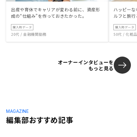
出産や育休でキャリアが変わる前に、資産形
ハッピーな
成の“仕組み”を作っておきたかった。
ルフと旅行
購入時データ
購入時データ
20代 / 金融機関勤務
50代 / 化
オーナーインタビューを
もっと見る
MAGAZINE
編集部おすすめ記事