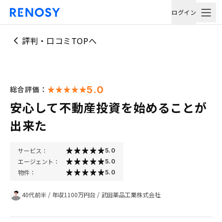
ログイン
評判・口コミTOPへ
5.0
総合評価：
安心して不動産投資を始めることが
出来た
サービス：
5.0
エージェント：
5.0
物件：
5.0
40代前半
/
年収1100万円台
/
武田薬品工業株式会社