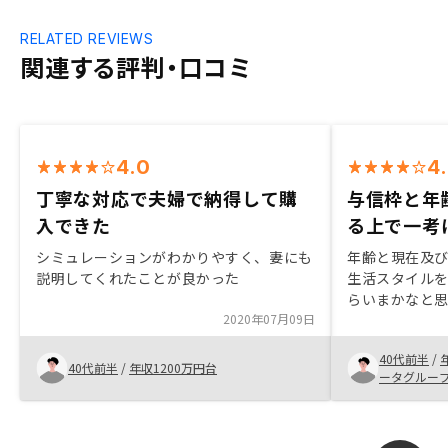
RELATED REVIEWS
関連する評判・口コミ
4.0
4
丁寧な対応で夫婦で納得して購
与信枠と年
入できた
る上で一考
シミュレーションがわかりやすく、妻にも
年齢と現在及
説明してくれたことが良かった
生活スタイル
らいまかなと
2020年07月09日
理の手間やリ
ときに許容範
40代前半
/
る。セールス
40代前半
/
年収1200万円台
ータグルー
たというとこ
枠の活用、と
あった。もち
かは個人の判断