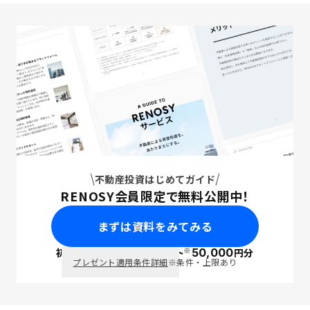
不動産投資はじめてガイド
RENOSY会員限定で無料公開中！
まずは資料をみてみる
※
初回面談で
ポイント
50,000
円分
PayPay
プレゼント適用条件詳細
※条件・上限あり