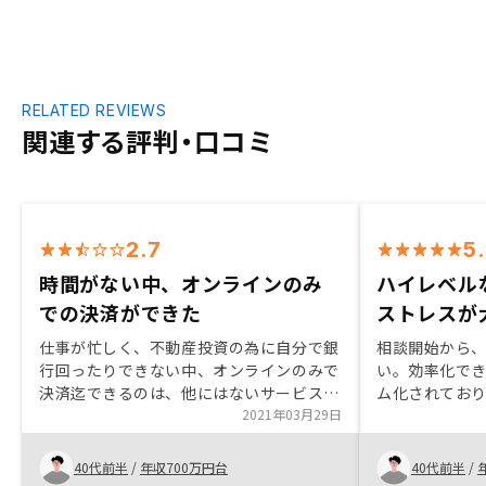
RELATED REVIEWS
関連する評判・口コミ
2.7
5
時間がない中、オンラインのみ
ハイレベル
での決済ができた
ストレスが
仕事が忙しく、不動産投資の為に自分で銀
相談開始から
行回ったりできない中、オンラインのみで
い。効率化で
決済迄できるのは、他にはないサービスだ
ム化されてお
と思います。
2021年03月29日
また、担当の
た際にも的確
め方が出来た
40代前半
/
年収700万円台
40代前半
/
しては申し分