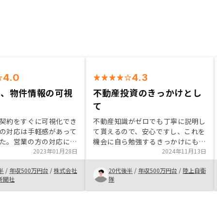
4.0
4.3
容、物件情報の可視
不動産投資のきっかけとし
利
て
契約をすぐに可視化でき
不動産知識がゼロでも丁寧に説明し
の対応は手軽感があって
て貰えるので、安心ですし、これを
た。営業の方の対応にも
機会に自ら勉強するきっかけにもな
こちらの資産状況や、将
2023年01月28日
りました。 不動産投資を始めるき
2024年11月13日
プランに応じて、無理な
っかけとしてはリノシーの紹介はい
半
/
年収500万円台
/
株式会社
20代後半
/
年収500万円台
/
陸上自衛
こられることがなかった
いと思います。 元々契約するつも
新聞社
隊
なって相談に乗ってくれ
りだったので、丁寧な説明が長く感
した。
じはした。