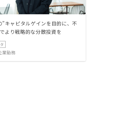
の”キャピタルゲインを目的に、不
でより戦略的な分散投資を
ータ
IT企業勤務