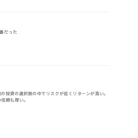
一番だった
他の投資の選択肢の中でリスクが低くリターンが高い。
の信頼も厚い。