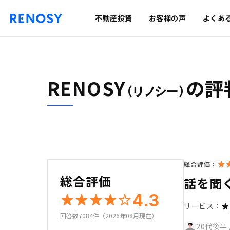
不動産投資
お客様の声
よくあ
RENOSY
の評
（リノシー）
総合評価：
総合評価
話を聞
4.3
サービス：
回答数7084件（2026年08月現在）
20代後半