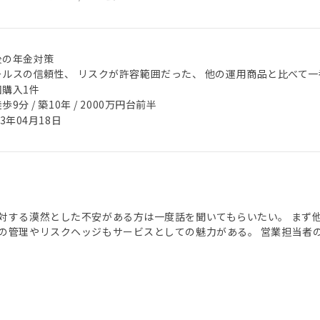
後の年金対策
ールスの信頼性、 リスクが許容範囲だった、 他の運用商品と比べて
回購入1件
歩9分 / 築10年 / 2000万円台前半
23年04月18日
対する漠然とした不安がある方は一度話を聞いてもらいたい。 まず
の管理やリスクヘッジもサービスとしての魅力がある。 営業担当者