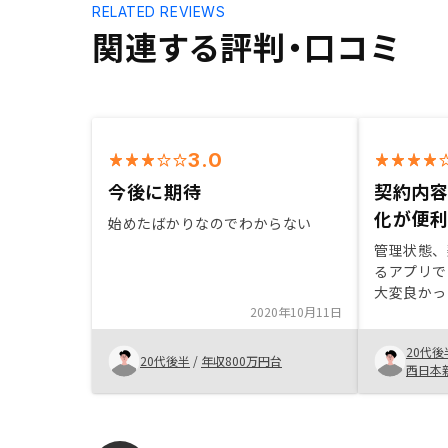
RELATED REVIEWS
関連する評判・口コミ
3.0
今後に期待
契約内
化が便
始めたばかりなのでわからない
管理状態、
るアプリで
大変良かっ
2020年10月11日
満足です。
来のライフ
20代後
提案をして
20代後半
/
年収800万円台
西日本
ので親身に
ている気が