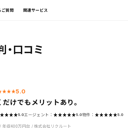
るご質問
関連サービス
判・口コミ
5.0
くだけでもメリットあり。
エージェント：
物件：
5.0
5.0
5.0
/
年収400万円台
/
株式会社リクルート