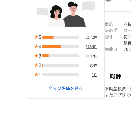
目的
老
決め手
セ
物件
初
5
2172件
駅徒
4
3634件
掲載日
20
3
1192件
2
85件
1
総評
1件
全ての評価を見る
不動産投資に
またアプリで