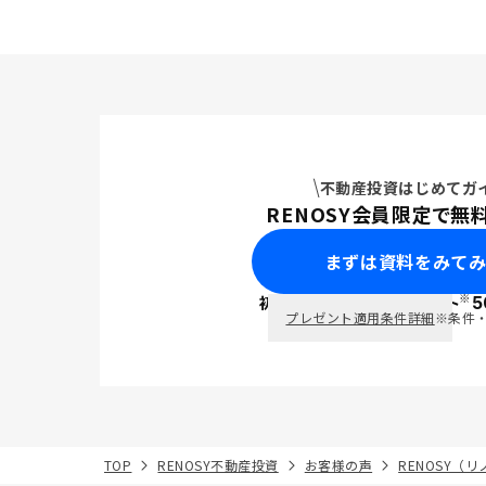
不動産投資はじめてガ
RENOSY会員限定で無
まずは資料をみて
※
初回面談で
ポイント
5
PayPay
プレゼント適用条件詳細
※条件
TOP
RENOSY不動産投資
お客様の声
RENOSY（