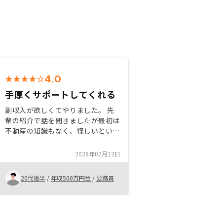
4.0
手厚くサポートしてくれる
副収入が欲しくてやりました。 先
輩の紹介で話を聞きましたが最初は
不動産の知識もなく、怪しいという
のが第一印象でした。ですが丁寧な
面談を重ねていくうちにやっても良
2026年02月12日
いかと思うようになりました。 ま
だ買ったばかりなので分かりません
20代後半
/
年収500万円台
/
公務員
が今後に期待です