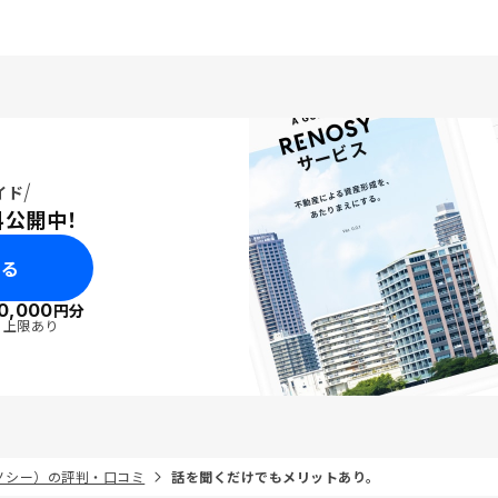
イド
料公開中！
みる
0,000
円分
・上限あり
リノシー）の評判・口コミ
話を聞くだけでもメリットあり。