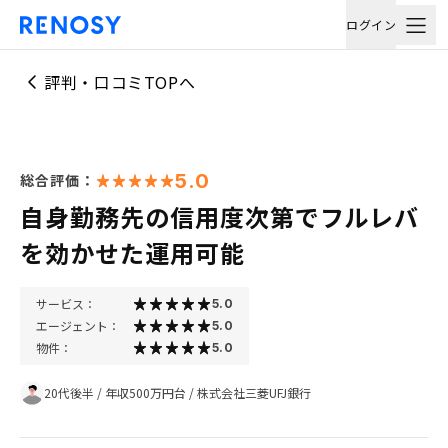
ログイン
評判・口コミTOPへ
5.0
総合評価：
自身勤務先の信用度次第でフルレバ
を効かせた運用可能
サービス：
5.0
エージェント：
5.0
物件：
5.0
20代後半
/
年収500万円台
/
株式会社三菱UFJ銀行