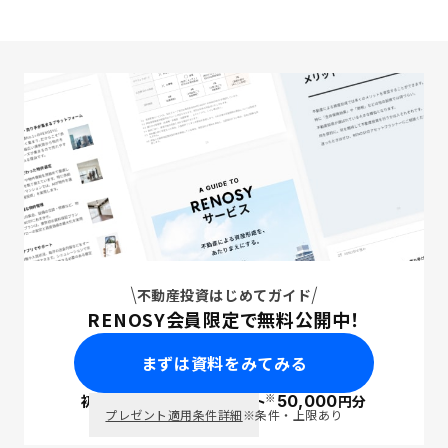
不動産投資はじめてガイド
RENOSY会員限定で無料公開中！
まずは資料をみてみる
※
初回面談で
ポイント
50,000
円分
PayPay
プレゼント適用条件詳細
※条件・上限あり