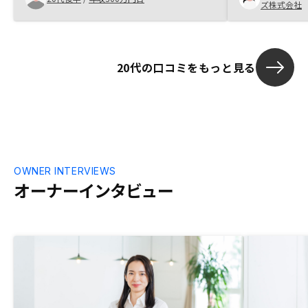
ズ株式会社
きました。最
管理が大変そ
やろうとは思
心者でも始め
20代の口コミをもっと見る
が手厚く、充
す。
OWNER INTERVIEWS
オーナーインタビュー