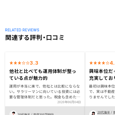
RELATED REVIEWS
関連する評判・口コミ
3.3
4
他社と比べても運用体制が整っ
興味本位だ
ている点が魅力的
充実してお
運用が本当に楽で、他社とは比較にならな
最初は興味本
い。サラリーマンに向いている投資には必
で、実は不動
要な管理体制だと思った。税金も含めた
りませんでし
諸々のキャッシュフローの説明が欲しかっ
2020年06月04日
りにメリット
た
程、担当営業
20代後半
/
えてくださっ
20代後半
/
年収300万円台