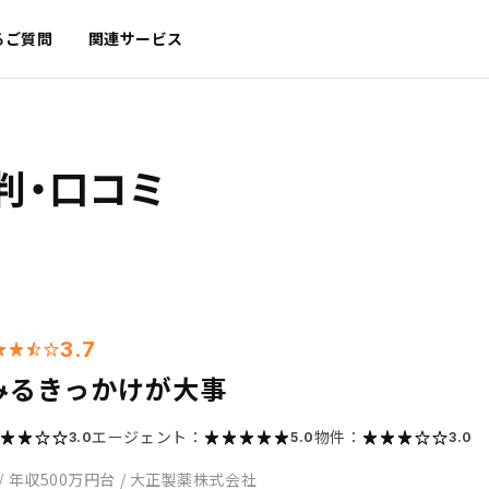
るご質問
関連サービス
判・口コミ
3.7
みるきっかけが大事
エージェント：
物件：
3.0
5.0
3.0
/
年収500万円台
/
大正製薬株式会社