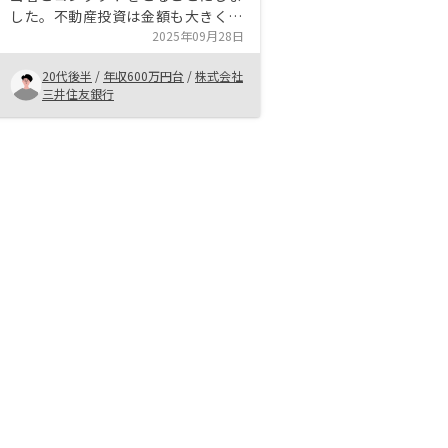
した。不動産投資は金額も大きく、
ローン金利や管理費も含めた総合採
2025年09月28日
算を判断する必要があり、相場に影
20代後半
/
年収600万円台
/
株式会社
響を与える変数も多い為、初めは躊
三井住友銀行
躇しましたが、担当者の密な情報提
供やサポートから購入を決めまし
た。