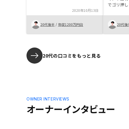
でゴリ押し
2020年10月13日
います。こ
なことはな
と。またア
20代後半
/
年収1200万円台
20代後
理ができる
いことが踏
誤って新築
てしまった
た。かなり
20代の口コミをもっと見る
ろでした…
OWNER INTERVIEWS
オーナーインタビュー