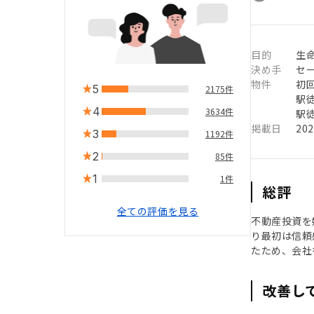
目的
生
決め手
セ
物件
初
5
2175件
駅徒
4
3634件
駅徒
掲載日
20
3
1192件
2
85件
1
1件
総評
全ての評価を見る
不動産投資を
り最初は信頼
たため、会社
改善し