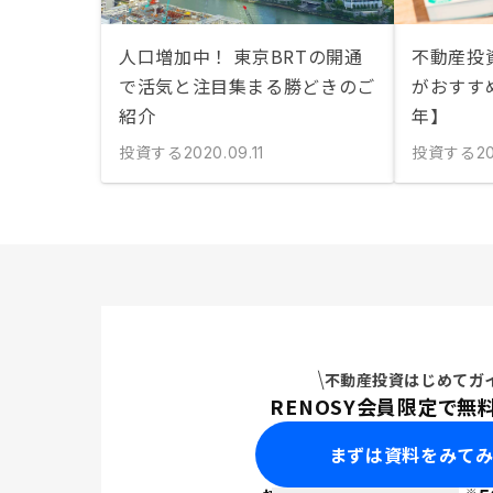
人口増加中！ 東京BRTの開通
不動産投
で活気と注目集まる勝どきのご
がおすすめ
紹介
年】
投資する
投資する
2020.09.11
2
不動産投資はじめてガ
RENOSY会員限定で無
まずは資料をみて
※