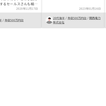
明が曖昧でしたが、他はとくに不満
するセールスさんも結構
はないです。ベネフィットとしては
この会社さんはそのよう
2020年11月17日
2023年01月16日
管理コストが安くできていることが
く理路整然と話されたこ
最大の魅力でした。
20代後半
/
年収500万円台
/
関西電力
プリによる書面の電子管
半
/
年収500万円台
株式会社
ので、契約が把握しやす
み切ったメリットです。
の会社さんに引っかかっ
時も助けて下さりまし
の大損をさせられるとこ