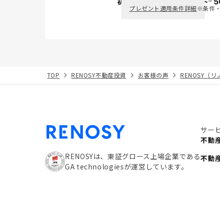
初回面談で
ポイント
5
PayPay
プレゼント適用条件詳細
※条件
TOP
RENOSY不動産投資
お客様の声
RENOSY（
サー
不動
RENOSYは、東証グロース上場企業である
不動
GA technologiesが運営しています。