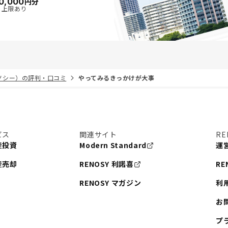
0,000
円分
・上限あり
リノシー）の評判・口コミ
やってみるきっかけが大事
ビス
関連サイト
RE
産投資
Modern Standard
運
産売却
RENOSY 利諾喜
RE
RENOSY マガジン
利
お
プ