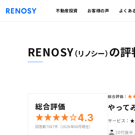
不動産投資
お客様の声
よくあ
RENOSY
の評
（リノシー）
総合評価：
総合評価
やって
4.3
サービス：
回答数7087件（2026年08月現在）
20代後半