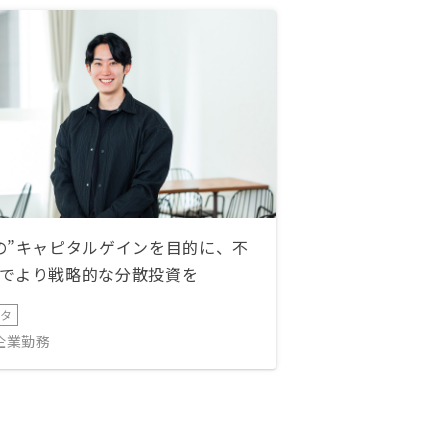
の”キャピタルゲインを目的に、不
でより戦略的な分散投資を
ータ
IT企業勤務