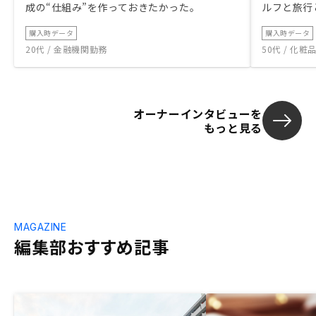
成の“仕組み”を作っておきたかった。
ルフと旅行
購入時データ
購入時データ
20代 / 金融機関勤務
50代 / 化
オーナーインタビューを
もっと見る
MAGAZINE
編集部おすすめ記事