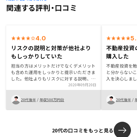
関連する評判・口コミ
4.0
5
リスクの説明と対策が他社より
不動産投資
もしっかりしていた
購入した
担当の方はメリットだけでなくデメリット
不動産投資を
も含めた運用をしっかりと提示いただきま
と分からない
した。他社よりもリスクに対する説明、対
入を決心しま
策がしっかりしているため契約しました。
2020年09月20日
でも丁寧に教
く手続き出来
入後に初めて
20代後半
/
年収500万円台
20代後半
/
つでも確認す
勉強するのに
見やすいため
しやすいなと
20代の口コミをもっと見る