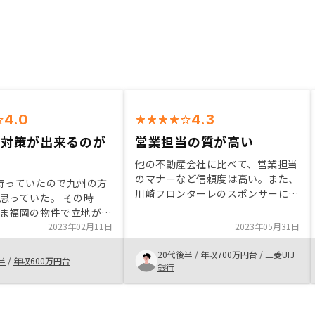
4.0
4.3
レ対策が出来るのが
営業担当の質が高い
他の不動産会社に比べて、営業担当
のマナーなど信頼度は高い。また、
持っていたので九州の方
川崎フロンターレのスポンサーにな
思っていた。 その時
るなど、会社としての信頼度や認知
ま福岡の物件で立地が良
度も高く、不動産管理を任せたいと
こそこいいのがあったの
2023年02月11日
2023年05月31日
思いました。他の不動産会社と比べ
。 不動産はインフラ対
てみるとより分かるかと思います。
20代後半
/
年収700万円台
/
三菱UFJ
、老後対策にもなるので
半
/
年収600万円台
銀行
。 契約から手続きまで
ったので満足です。特に