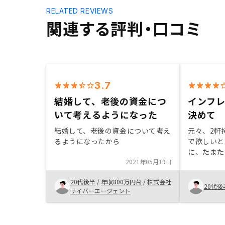
RELATED REVIEWS
関連する評判・口コミ
3.7
結婚して、老後の資金につ
インフ
いて考えるようになった
決めて
結婚して、老後の資金について考え
元々、2軒
るようになったから
で欲しいと
に、たまた
2021年05月19日
く値段もそ
で購入した
20代後半
/
年収800万円台
/
株式会社
策になるし
20代後
サイバーエージェント
いいと思う
スムーズだ
なし