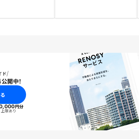
イド
料公開中！
みる
0,000
円分
・上限あり