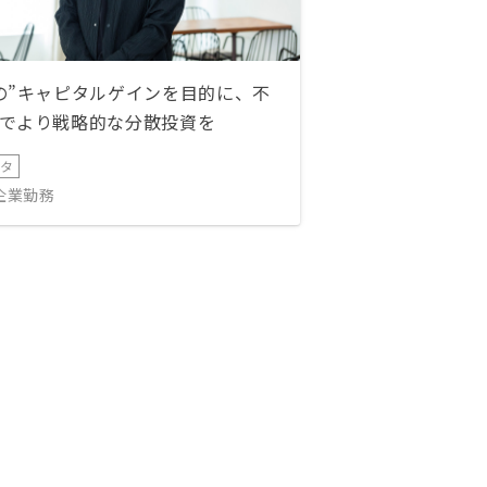
の”キャピタルゲインを目的に、不
でより戦略的な分散投資を
ータ
IT企業勤務