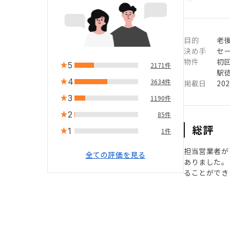
目的
老
決め手
セ
物件
初
5
2171件
駅徒
4
3634件
掲載日
20
3
1190件
2
85件
総評
1
1件
担当営業者が
全ての評価を見る
ありました。
ることができ