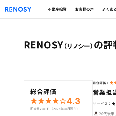
不動産投資
お客様の声
よくあ
RENOSY
の評
（リノシー）
総合評価：
総合評価
営業担
4.3
サービス：
回答数7081件（2026年08月現在）
20代後半