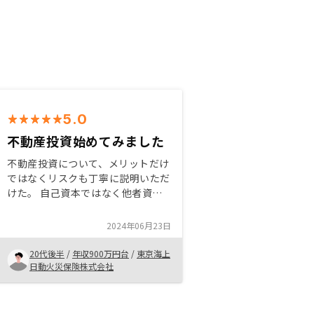
5.0
不動産投資始めてみました
不動産投資について、メリットだけ
ではなくリスクも丁寧に説明いただ
けた。 自己資本ではなく他者資本
で資産形成をすることができる点、
またサラリーマンの信用性を担保に
2024年06月23日
ローンを組める点にとても魅力を感
じた。
20代後半
/
年収900万円台
/
東京海上
日動火災保険株式会社