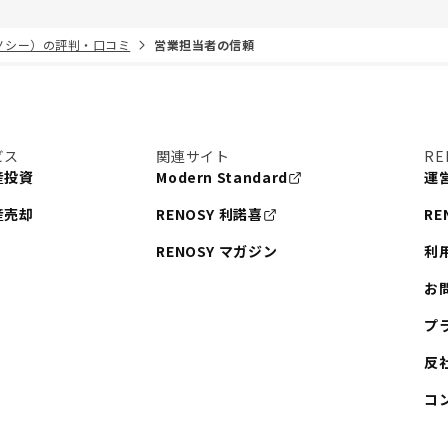
リノシー）の評判・口コミ
営業担当者の信頼
ビス
関連サイト
RE
産投資
Modern Standard
運
産売却
RENOSY 利諾喜
RE
RENOSY マガジン
利
お
プ
反
コ