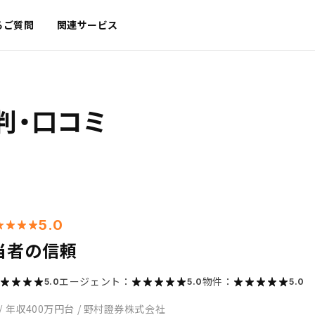
るご質問
関連サービス
判・口コミ
5.0
当者の信頼
エージェント：
物件：
5.0
5.0
5.0
/
年収400万円台
/
野村證券株式会社