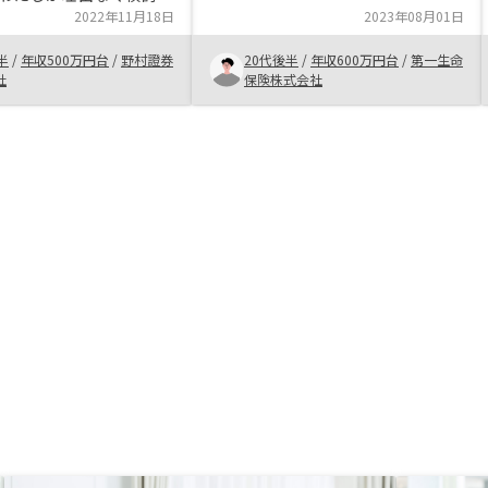
不安が極小化されていたため。
ようとすると、問題や懸
2022年11月18日
2023年08月01日
【ご購入を検討している方におすす
化し再度後押ししてくれ
めしたい内容】 まずは話を聞いて
半
/
年収500万円台
/
野村證券
20代後半
/
年収600万円台
/
第一生命
踏み切った理由です。税
みて欲しい。
社
保険株式会社
やレバレッジ効果などを
、他の資産クラスよりも
感じる点もありました。