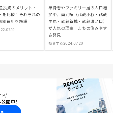
動産投資のメリット・
単身者やファミリー層の人口増
トを比較！それぞれの
加中。南武線（武蔵小杉・武蔵
初期費用を解説
中原・武蔵新城・武蔵溝ノ口）
が人気の理由｜まちの住みやす
22.07.19
さ発見
投資する
2024.07.26
イド
料公開中！
みる