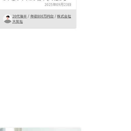
とができました。担当者の方が親身
2025年09月23日
になってくれ、いい物件を紹介して
20代後半
/
年収800万円台
/
株式会社
くれるので初めて一年間で複数物件
大気社
購入いたしました。