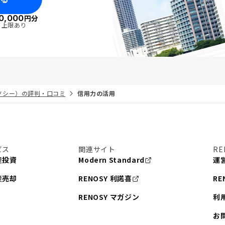
0,000
円分
・上限あり
リノシー）の評判・口コミ
信用力の活用
ビス
関連サイト
RE
産投資
Modern Standard
運
産売却
RENOSY 利諾喜
RE
RENOSY マガジン
利
お