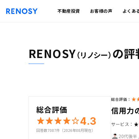
不動産投資
お客様の声
よくあ
RENOSY
の評
（リノシー）
総合評価：
総合評価
信用力
4.3
サービス：
回答数7087件（2026年08月現在）
20代後半