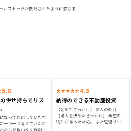
ールストークが散見されたように感じる
5.0
4.3
との併せ持ちでリス
納得のできる不動産投資
を。
【始めたきっかけ】 友人の紹介
【購入を決めたきっかけ】 希望の
になって対応していただ
物件があったため。 また管理サー
に一つ一つ答えていただ
ビスなどが確りしており、運用への
わたしが理由なく検討を