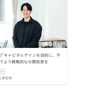
の”キャピタルゲインを目的に、不
でより戦略的な分散投資を
ータ
IT企業勤務