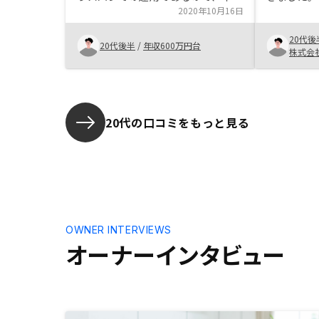
と共に記載された支払い計画は一目
2020年10月16日
後ろ倒しし
瞭然の内容であり、不安事項の解消
念点を言語
20代後
に繋がった。 ・説明内容について
たことが、
20代後半
/
年収600万円台
株式会
メリット・デメリットを網羅した
制メリット
説明内容であり不安事項を払拭でき
踏まえると
た。特に、質問に対する回答が分か
メリットを
りやすく、デメリットに関しては懸
念事項を全て質問することで解消で
20代の口コミをもっと見る
きた。 ・手続きに関して 必要な
手続きは全て担当者から説明され、
疑問事項なく手続きできた。書類関
係は専門的な知識が必要とされるこ
とがあるが、その点に関しても事前
に説明があり、スムーズに手続きで
きた。
OWNER INTERVIEWS
オーナーインタビュー