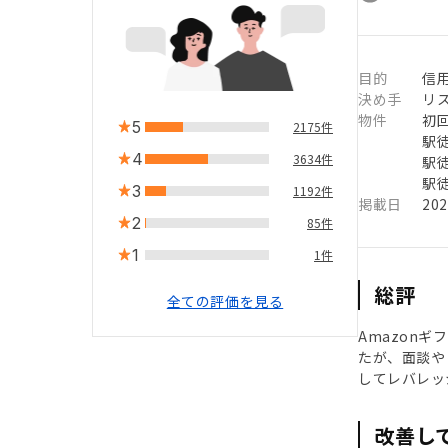
目的
信用
決め手
リ
物件
初
5
2175件
駅徒
4
3634件
駅徒
駅徒
3
1192件
掲載日
20
2
85件
1
1件
総評
全ての評価を見る
Amazon
たが、面談や
してレバレッ
改善し