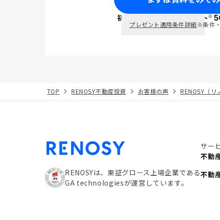
※
初回面談で
ポイント
5
PayPay
プレゼント適用条件詳細
※条件
TOP
RENOSY不動産投資
お客様の声
RENOSY（
サー
不動
RENOSYは、東証グロース上場企業である
不動
GA technologiesが運営しています。