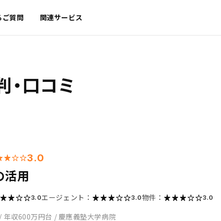
るご質問
関連サービス
判・口コミ
3.0
の活用
エージェント：
物件：
3.0
3.0
3.0
/
年収600万円台
/
慶應義塾大学病院