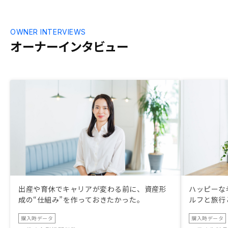
ろん匿名で。
OWNER INTERVIEWS
オーナーインタビュー
出産や育休でキャリアが変わる前に、資産形
ハッピーな
成の“仕組み”を作っておきたかった。
ルフと旅行
購入時データ
購入時データ