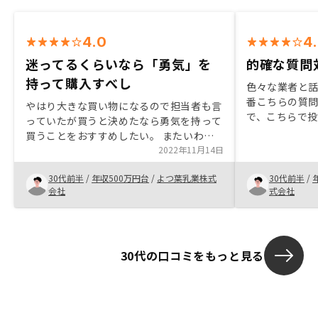
4.0
4
迷ってるくらいなら「勇気」を
的確な質問
持って購入すべし
色々な業者と話
番こちらの質
やはり大きな買い物になるので担当者も言
で、こちらで
っていたが買うと決めたなら勇気を持って
から投資を始
買うことをおすすめしたい。 またいわゆ
話してから、
るデメリットの部分（空室リスクなど）ち
2022年11月14日
それで迷うこ
ゃんと教えてくれてそのデメリットを補填
ればいいと思
30代前半
/
年収500万円台
/
よつ葉乳業株式
30代前半
/
するサービス提供されるのでその辺を自分
くれると思い
会社
式会社
のさじ加減で判断したらいいと思う。 今
回の僕の担当者は同い年ということもあり
意気投合できたのでこれから長く付き合っ
てく上でめちゃくちゃ良かったと感じてい
30代の口コミをもっと見る
る。 まだ1ヶ月しか運用していないので利
回りとかはなんとも言えないが担当者、サ
ービス内容など今の所満足しかない。 ア
プリで他の運用している方とマッチングし
て情報交換できたら面白いと思う。 もち