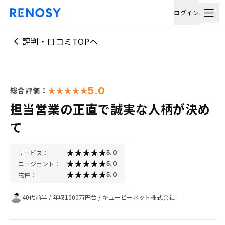
ログイン
評判・口コミTOPへ
5.0
総合評価：
担当営業の正直で誠実な人柄が決め
て
サービス：
5.0
エージェント：
5.0
物件：
5.0
40代前半
/
年収1000万円台
/
キュービーネット株式会社