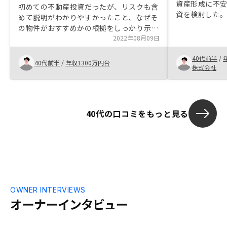
資産形成に不
初めての不動産投資だったが、リスクも含
資を検討した。
めて説明がわかりやすかったこと、なぜそ
期という時間
の物件がおすすめかの根拠をしっかり示し
たかった。 決
ていただいたこと（AI管理含め）、また他
2022年08月09日
つ、様々な場
の投資用不動産に比べて押し売り感が少な
ンがしっかり
40代前半
/
かったこと。
40代前半
/
年収1300万円台
株式会社
40代の口コミをもっと見る
OWNER INTERVIEWS
オーナーインタビュー