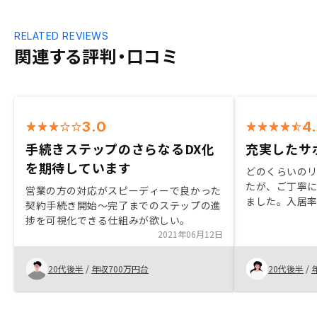
RELATED REVIEWS
関連する評判・口コミ
3.0
4
手続きステップのさらなるDX化
充実したサ
を期待しています
どのくらいの
たが、ご丁寧
営業の方の対応がスピーディーで良かった
ました。入居
契約手続き開始～完了までのステップの進
取り揃えてお
捗を可視化できる仕組みが欲しい。
した。 担当営
2021年06月12日
寧でスムーズ
た。
20代後半
/
年収700万円台
20代後半
/