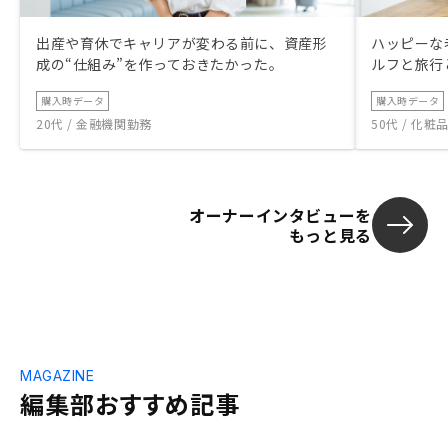
出産や育休でキャリアが変わる前に、資産形
ハッピーな
成の“仕組み”を作っておきたかった。
ルフと旅行
購入時データ
購入時データ
20代 / 金融機関勤務
50代 / 化
オーナーインタビューを
もっと見る
MAGAZINE
編集部おすすめ記事