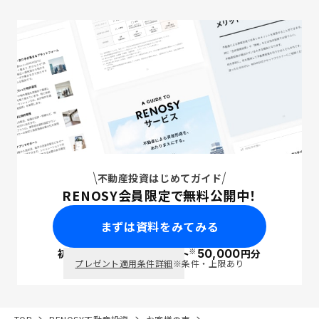
不動産投資はじめてガイド
RENOSY会員限定で無料公開中！
まずは資料をみてみる
※
初回面談で
ポイント
50,000
円分
PayPay
プレゼント適用条件詳細
※条件・上限あり