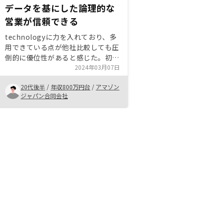
データを基にした論理的な
営業が信頼できる
technologyに力を入れており、多
用できている点が他社比較しても圧
倒的に優位性があると感じた。初回
の説明の際から物件紹介までデータ
2024年03月07日
を元にした論理的なプレゼンであ
20代後半
/
年収800万円台
/
アマゾン
り、判断材料も多く判断軸を持ちや
ジャパン合同会社
すかった。