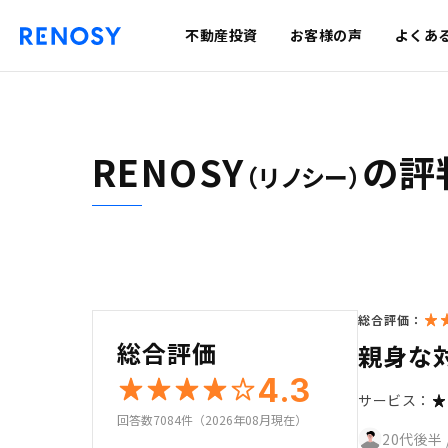
不動産投資
お客様の声
よくあ
RENOSY
の評
（リノシー）
総合評価：
総合評価
親身な
4.3
サービス：
回答数7084件（2026年08月現在）
20代後半