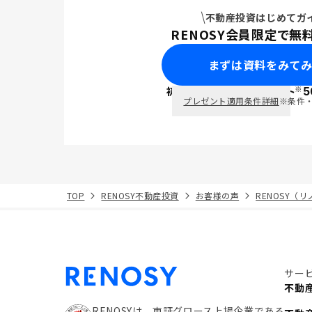
不動産投資はじめてガ
RENOSY会員限定で無
まずは資料をみて
※
初回面談で
ポイント
5
PayPay
プレゼント適用条件詳細
※条件
TOP
RENOSY不動産投資
お客様の声
RENOSY（
サー
不動
RENOSYは、東証グロース上場企業である