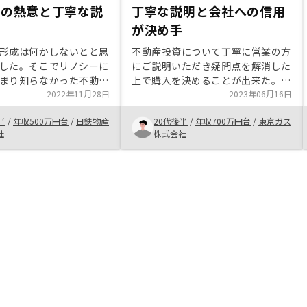
方の熱意と丁寧な説
丁寧な説明と会社への信用
が決め手
形成は何かしないとと思
不動産投資について丁寧に営業の方
した。そこでリノシーに
にご説明いただき疑問点を解消した
まり知らなかった不動産
上で購入を決めることが出来た。信
を丁寧に教えて頂き、自
2022年11月28日
用を活用するというメリットだけで
2023年06月16日
もメリットのある商材だ
はなく、注意すべき点についても説
半
/
年収500万円台
/
日鉄物産
20代後半
/
年収700万円台
/
東京ガス
た。そして営業担当の方
明いただけたので吟味し納得出来
社
株式会社
動しました。購入後のサ
た。会社が上場しているため一定の
厚く、これからも資産形
信頼が置けることも購入の決め手に
トをして頂きたいと思い
なった。