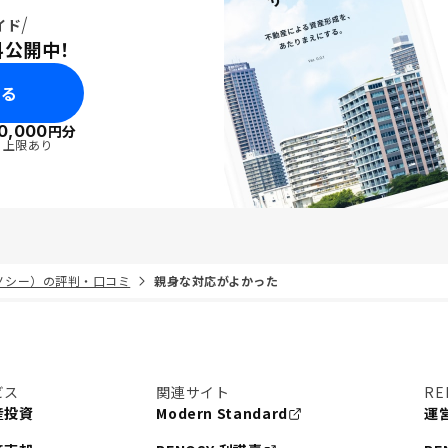
イド
料公開中！
みる
0,000
円分
・上限あり
リノシー）の評判・口コミ
親身な対応がよかった
ビス
関連サイト
RE
産投資
Modern Standard
運