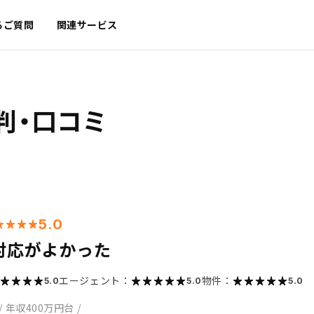
るご質問
関連サービス
判・口コミ
5.0
対応がよかった
エージェント：
物件：
5.0
5.0
5.0
/
年収400万円台
/