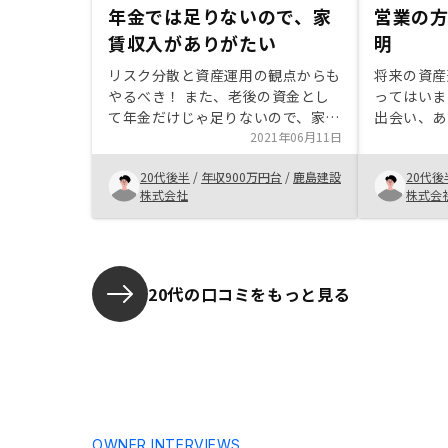
年金では足りないので、家
営業の
賃収入がありがたい
明
リスク分散と資産運用の観点からも
将来の資産
やるべき！ また、老後の資金とし
ってはいま
て年金だけじゃ足りないので、家賃
出会い、あ
収入があるのはありがたい。
2021年06月11日
投資のこと
分自身とて
20代後半
/
年収900万円台
/
鹿島建設
20代後
と感じまし
株式会社
株式会
の熱意に感
ポートも手
成のサポー
ます。
20代の口コミをもっと見る
OWNER INTERVIEWS