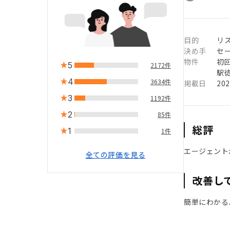
目的
リ
決め手
セ
物件
初
5
2172件
駅徒
4
3634件
掲載日
20
3
1192件
2
85件
総評
1
1件
エージェント
全ての評価を見る
改善し
簡単にわかる