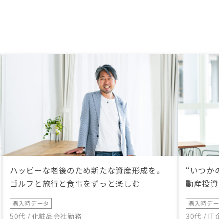
ハッピーな老後のため新たな資産形成を。
“いつか
ゴルフと旅行と食事をずっと楽しむ
動産投資
購入時データ
購入時デ
50代 / 化粧品会社勤務
30代 / 