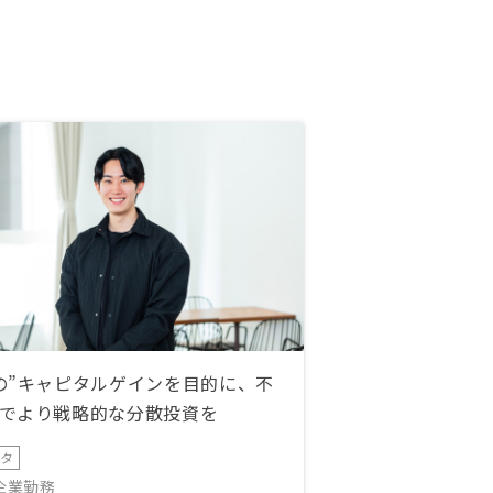
の”キャピタルゲインを目的に、不
でより戦略的な分散投資を
ータ
IT企業勤務