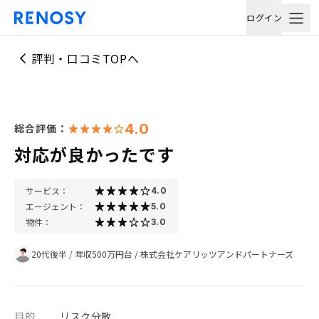
ログイン
評判・口コミTOPへ
4.0
総合評価：
対応が良かったです
サービス：
4.0
エージェント：
5.0
物件：
3.0
20代後半
/
年収500万円台
/
株式会社ケアリッツアンドパートナーズ
目的
リスク分散