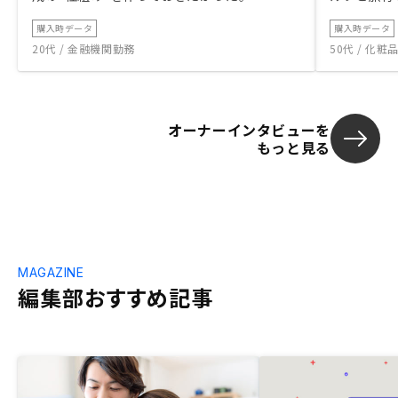
購入時データ
購入時データ
20代 / 金融機関勤務
50代 / 化
オーナーインタビューを
もっと見る
MAGAZINE
編集部おすすめ記事