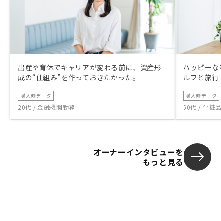
出産や育休でキャリアが変わる前に、資産形
ハッピーな
成の“仕組み”を作っておきたかった。
ルフと旅行
購入時データ
購入時データ
20代 / 金融機関勤務
50代 / 化
オーナーインタビューを
もっと見る