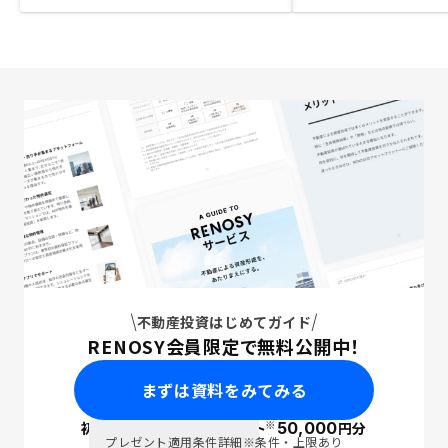
不動産投資はじめてガイド
RENOSY会員限定で無料公開中！
まずは資料をみてみる
※
初回面談で
ポイント
50,000
円分
PayPay
プレゼント適用条件詳細
※条件・上限あり