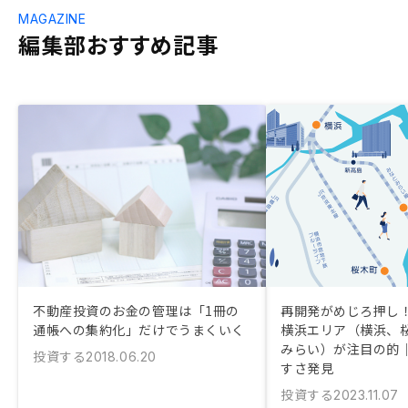
MAGAZINE
編集部おすすめ記事
不動産投資のお金の管理は「1冊の
再開発がめじろ押し！
通帳への集約化」だけでうまくいく
横浜エリア（横浜、
みらい）が注目の的
投資する
2018.06.20
すさ発見
投資する
2023.11.07