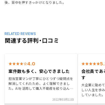
後、背中を押すきっかけとなりました。
RELATED REVIEWS
関連する評判・口コミ
4.0
5
案件数も多く、安心できました
会社員であ
す
担当営業マンが丁寧にひとつずつ疑問点を
解消してくれたため、よく理解できまし
大企業に勤めて
た。AIを活用して購入不動産を絞り込んで
しい人生を歩
いるので安心できました。また、購入後の
していました
メンテナンスについても充実していると説
2022年03月11日
話しをきいて
明を受けました。購入した後の流れについ
だったため不