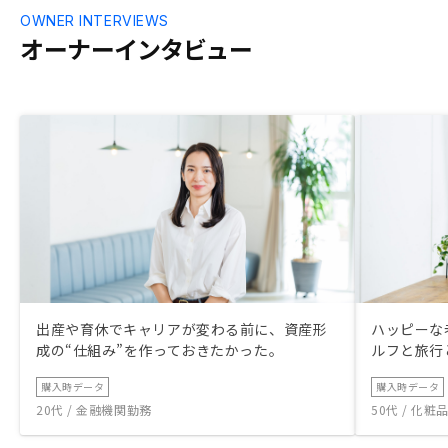
OWNER INTERVIEWS
オーナーインタビュー
出産や育休でキャリアが変わる前に、資産形
ハッピーな
成の“仕組み”を作っておきたかった。
ルフと旅行
購入時データ
購入時データ
20代 / 金融機関勤務
50代 / 化