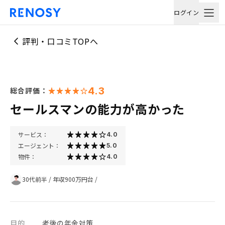
ログイン
評判・口コミTOPへ
4.3
総合評価：
セールスマンの能力が高かった
サービス：
4.0
エージェント：
5.0
物件：
4.0
30代前半
/
年収900万円台
/
目的
老後の年金対策