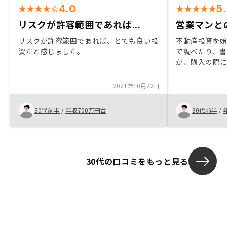
4.0
5
リスクが許容範囲であれば...
営業マンと
リスクが許容範囲であれば、とても良い投
不動産投資を
資だと感じました。
で調べたり、
が、購入の際
部分や不安が
担当から話を
2021年10月22日
の方の説明が
為、今般購入
30代前半
/
年収700万円台
30代前半
/
ルリスクミド
し、特にリス
たことが決め
はなく、新築
いか
30代の口コミをもっと見る