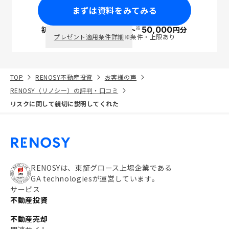
まずは資料をみてみる
※
初回面談で
ポイント
50,000
円分
PayPay
プレゼント適用条件詳細
※条件・上限あり
TOP
RENOSY不動産投資
お客様の声
RENOSY（リノシー）の評判・口コミ
リスクに関して親切に説明してくれた
RENOSYは、東証グロース上場企業である
GA technologiesが運営しています。
サービス
不動産投資
不動産売却