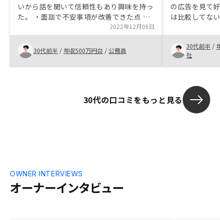
いから話を聞いて信頼性もあり興味を持っ
の広告を見て好
た。 ・面談で不安事項が改善できた点 ・
は比較してな
担当者の説明や案内がわかり易く、契約ま
2022年12月06日
No.1という
でスムーズにいけた点 他の投資商品との
金を含めると
30代前半
/
比較でRENOSYの物件や管理体制がよかっ
の大半を入居
30代前半
/
年収500万円台
/
公務員
社
た点
して非常に効
スク(家賃下落
っと詳細に説
言いにくい部
30代の口コミをもっと見る
さが信用につ
OWNER INTERVIEWS
オーナーインタビュー