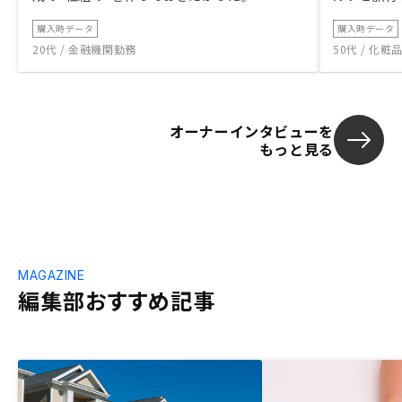
購入時データ
購入時データ
20代 / 金融機関勤務
50代 / 化
オーナーインタビューを
もっと見る
MAGAZINE
編集部おすすめ記事