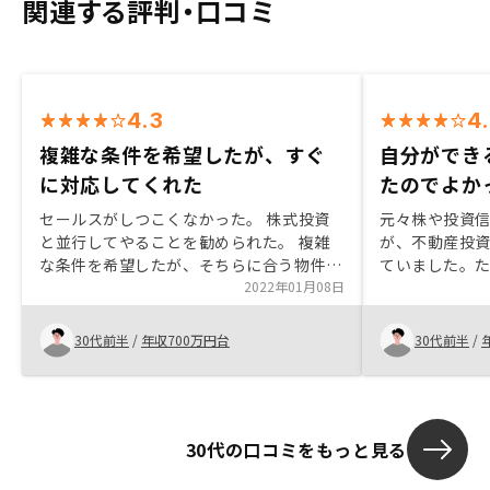
関連する評判・口コミ
4.3
4
複雑な条件を希望したが、すぐ
自分ができ
に対応してくれた
たのでよか
セールスがしつこくなかった。 株式投資
元々株や投資
と並行してやることを勧められた。 複雑
が、不動産投
な条件を希望したが、そちらに合う物件を
ていました。
見つけてくださり紹介していただいた。
2022年01月08日
に説明を受け
駅徒歩1分の非常に良い物件を紹介してい
分がよくわか
ただけた。Web面談(複数回)でセールスの
わかりました
30代前半
/
年収700万円台
30代前半
/
プライベートな自己紹介を何度もされた
が、物件購入にはあまり影響しないので自
分としては不必要に感じた。
30代の口コミをもっと見る