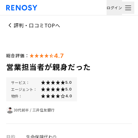
ログイン
評判・口コミTOPへ
4.7
総合評価：
営業担当者が親身だった
サービス：
5.0
エージェント：
5.0
物件：
4.0
30代前半
/
三井住友銀行
目的
生命保険代わり