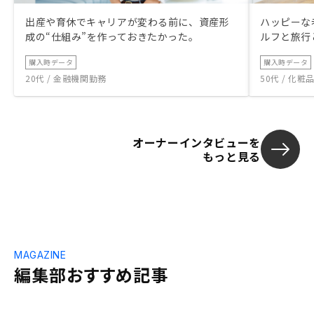
出産や育休でキャリアが変わる前に、資産形
ハッピーな
成の“仕組み”を作っておきたかった。
ルフと旅行
購入時データ
購入時データ
20代 / 金融機関勤務
50代 / 化
オーナーインタビューを
もっと見る
MAGAZINE
編集部おすすめ記事