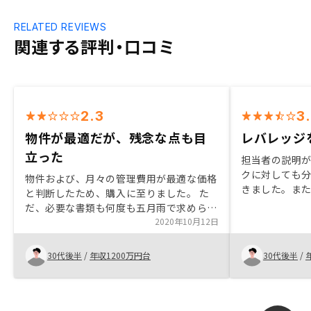
RELATED REVIEWS
関連する評判・口コミ
2.3
3
物件が最適だが、残念な点も目
レバレッジ
立った
担当者の説明
クに対しても
物件および、月々の管理費用が最適な価格
きました。ま
と判断したため、購入に至りました。 た
丁寧にアドバ
だ、必要な書類も何度も五月雨で求めら
入に至った経
れ、かつ、提出済みの資料についても提出
2020年10月12日
資金について
済みにも関わらず再提出を求められ、多く
オススメして
の時間を割き、気がめいりました。物件提
30代後半
/
年収1200万円台
30代後半
/
案だけでなく、購入後の詳細項目について
も不備無く、最適な対応を行って欲しいと
強く感じました。具体的には、火災保険の
申し込み内容詳細、ローン引き落としに伴